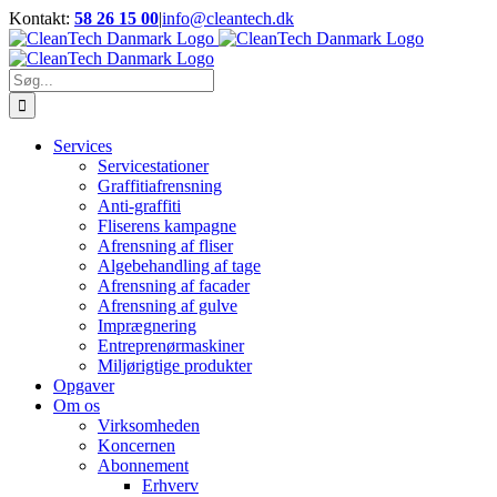
Skip
Kontakt:
58 26 15 00
|
info@cleantech.dk
to
Facebook
LinkedIn
YouTube
content
Søg
efter:
Services
Servicestationer
Graffitiafrensning
Anti-graffiti
Fliserens kampagne
Afrensning af fliser
Algebehandling af tage
Afrensning af facader
Afrensning af gulve
Imprægnering
Entreprenørmaskiner
Miljørigtige produkter
Opgaver
Om os
Virksomheden
Koncernen
Abonnement
Erhverv