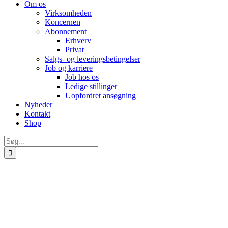
Om os
Virksomheden
Koncernen
Abonnement
Erhverv
Privat
Salgs- og leveringsbetingelser
Job og karriere
Job hos os
Ledige stillinger
Uopfordret ansøgning
Nyheder
Kontakt
Shop
Søg
efter: