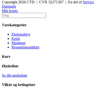
Copyright 2026 CTD | CVR 32271367 | En del af
Service
Danmark
Toggle
Min konto
Sliding
Bar
Area
Varekategorier
Ekstraudstyr
Kemi
Maskiner
Rengøringsartikler
Kurv
Ønskeliste
Se din ønskeliste
Vilkår og betingelser