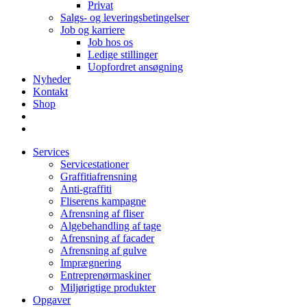
Privat
Salgs- og leveringsbetingelser
Job og karriere
Job hos os
Ledige stillinger
Uopfordret ansøgning
Nyheder
Kontakt
Shop
Services
Servicestationer
Graffitiafrensning
Anti-graffiti
Fliserens kampagne
Afrensning af fliser
Algebehandling af tage
Afrensning af facader
Afrensning af gulve
Imprægnering
Entreprenørmaskiner
Miljørigtige produkter
Opgaver