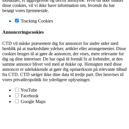
indsamler, er aggregerede og derfor anonyme. Hvis du ikke tillader
disse cookies, vil vi ikke have information om, hvornår du har
besøgt vores hjemmeside.
Tracking Cookies
Annonceringscookies
CTD vil måske præsentere dig for annoncer for andre sider med
henblik på at markedsføre ydelser, artikler eller arrangementer. Disse
cookies bruges til at gøre de annoncer, der vises, mere relevante for
dig og dine interesser. De har også til formål fx at forhindre, at den
samme annonce bliver ved med at dukke op. Hensigten med disse
annoncer er udelukkende at gøre dig opmærksom på relevante tilbud
fra CTD. CTD sælger ikke dine data til tredje part. Der henvises til
vores privatlivspolitik for yderligere oplysninger.
YouTube
Facebook
Google Maps
Go
to
Top