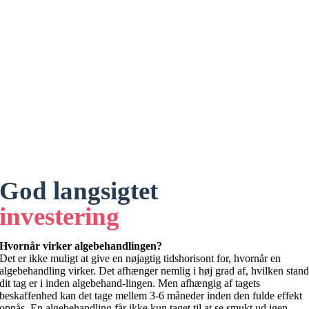
God langsigtet
investering
Hvornår virker algebehandlingen?
Det er ikke muligt at give en nøjagtig tidshorisont for, hvornår en
algebehandling virker. Det afhænger nemlig i høj grad af, hvilken stan
dit tag er i inden algebehand-lingen. Men afhængig af tagets
beskaffenhed kan det tage mellem 3-6 måneder inden den fulde effekt
opnås. En algebehandling får ikke kun taget til at se smukt ud igen –