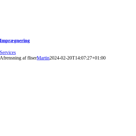
Imprægnering
Services
Afrensning af fliser
Martin
2024-02-20T14:07:27+01:00