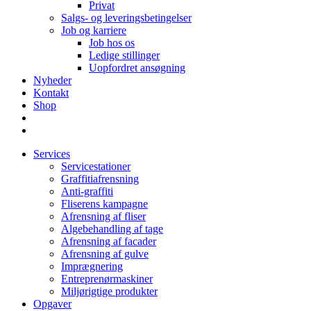
Privat
Salgs- og leveringsbetingelser
Job og karriere
Job hos os
Ledige stillinger
Uopfordret ansøgning
Nyheder
Kontakt
Shop
Services
Servicestationer
Graffitiafrensning
Anti-graffiti
Fliserens kampagne
Afrensning af fliser
Algebehandling af tage
Afrensning af facader
Afrensning af gulve
Imprægnering
Entreprenørmaskiner
Miljørigtige produkter
Opgaver