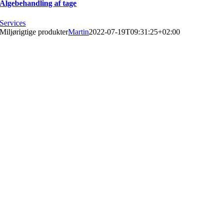
Algebehandling af tage
Services
Miljørigtige produkter
Martin
2022-07-19T09:31:25+02:00