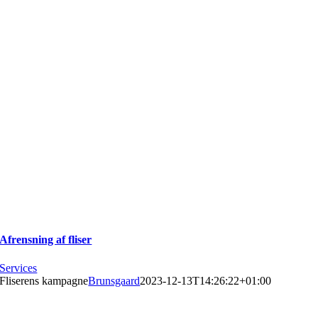
Afrensning af fliser
Services
Fliserens kampagne
Brunsgaard
2023-12-13T14:26:22+01:00