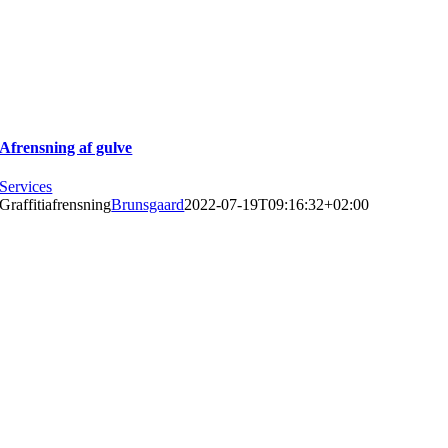
Afrensning af gulve
Services
Graffitiafrensning
Brunsgaard
2022-07-19T09:16:32+02:00