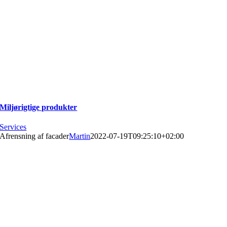
Miljørigtige produkter
Services
Afrensning af facader
Martin
2022-07-19T09:25:10+02:00