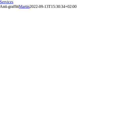
Services
Anti-graffiti
Martin
2022-09-13T15:30:34+02:00