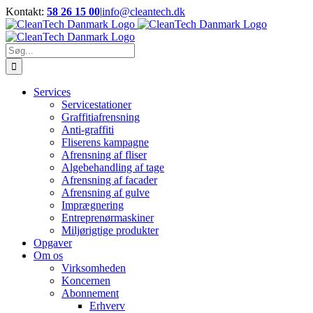
Skip
Kontakt:
58 26 15 00
|
info@cleantech.dk
to
Facebook
LinkedIn
YouTube
content
Søg
efter:
Services
Servicestationer
Graffitiafrensning
Anti-graffiti
Fliserens kampagne
Afrensning af fliser
Algebehandling af tage
Afrensning af facader
Afrensning af gulve
Imprægnering
Entreprenørmaskiner
Miljørigtige produkter
Opgaver
Om os
Virksomheden
Koncernen
Abonnement
Erhverv