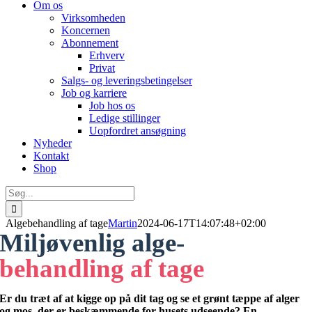
Om os
Virksomheden
Koncernen
Abonnement
Erhverv
Privat
Salgs- og leveringsbetingelser
Job og karriere
Job hos os
Ledige stillinger
Uopfordret ansøgning
Nyheder
Kontakt
Shop
Søg
efter:
Algebehandling af tage
Martin
2024-06-17T14:07:48+02:00
Miljøvenlig alge-
behandling af tage
Er du træt af at kigge op på dit tag og se et grønt tæppe af alger
og mos, der er beskæmmende for husets udseende? En