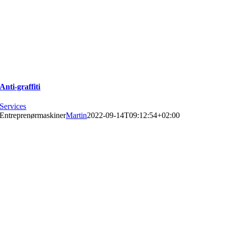
Anti-graffiti
Services
Entreprenørmaskiner
Martin
2022-09-14T09:12:54+02:00