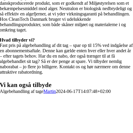
danskproducerede produkt, som er godkendt af Miljøstyrelsen som et
bekæmpelsesmiddel mod alger. Neutralon er biologisk nedbrydeligt og
så effektiv en algefjerner, at vi yder virkningsgaranti på behandlingen.
Hos CleanTech Danmark bruger vi udelukkende
behandlingsprodukter, som både skåner miljøet og materialerne i og
omkring taget.
Hvad tilbyder vi?
Fast pris på algebehandling af dit tag – spar op til 15% ved indgåelse af
en abonnementsaftale. Denne kan gælde enten hver eller hver andet år
– efter tagets behov. Har du en nabo, der også trænger til at få
algebehandlet sit tag? Så er der penge at spare. Vi tilbyder nemlig
naborabat – jo flere jo billigere. Kontakt os og hør nærmere om denne
attraktive rabatordning.
Vi kan også tilbyde
Algebehandling af tage
Martin
2024-06-17T14:07:48+02:00