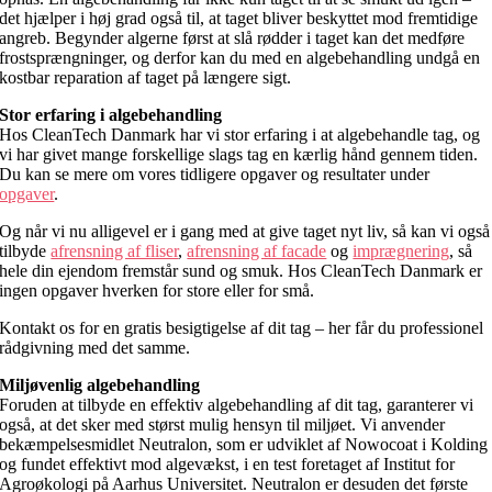
det hjælper i høj grad også til, at taget bliver beskyttet mod fremtidige
angreb. Begynder algerne først at slå rødder i taget kan det medføre
frostsprængninger, og derfor kan du med en algebehandling undgå en
kostbar reparation af taget på længere sigt.
Stor erfaring i algebehandling
Hos CleanTech Danmark har vi stor erfaring i at algebehandle tag, og
vi har givet mange forskellige slags tag en kærlig hånd gennem tiden.
Du kan se mere om vores tidligere opgaver og resultater under
opgaver
.
Og når vi nu alligevel er i gang med at give taget nyt liv, så kan vi også
tilbyde
afrensning af fliser
,
afrensning af facade
og
imprægnering
, så
hele din ejendom fremstår sund og smuk. Hos CleanTech Danmark er
ingen opgaver hverken for store eller for små.
Kontakt os for en gratis besigtigelse af dit tag – her får du professionel
rådgivning med det samme.
Miljøvenlig algebehandling
Foruden at tilbyde en effektiv algebehandling af dit tag, garanterer vi
også, at det sker med størst mulig hensyn til miljøet. Vi anvender
bekæmpelsesmidlet Neutralon, som er udviklet af Nowocoat i Kolding
og fundet effektivt mod algevækst, i en test foretaget af Institut for
Agroøkologi på Aarhus Universitet. Neutralon er desuden det første