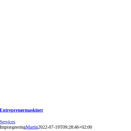
Entreprenørmaskiner
Services
Imprægnering
Martin
2022-07-19T09:28:46+02:00