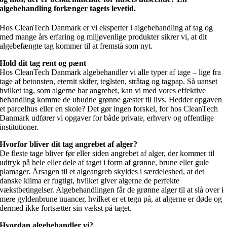
algebehandling forlænger tagets levetid.
Hos CleanTech Danmark er vi eksperter i algebehandling af tag og
med mange års erfaring og miljøvenlige produkter sikrer vi, at dit
algebefængte tag kommer til at fremstå som nyt.
Hold dit tag rent og pænt
Hos CleanTech Danmark algebehandler vi alle typer af tage – lige fra
tage af betonsten, eternit skifer, teglsten, stråtag og tagpap. Så uanset
hvilket tag, som algerne har angrebet, kan vi med vores effektive
behandling komme de ubudne grønne gæster til livs. Hedder opgaven
et parcelhus eller en skole? Det gør ingen forskel, for hos CleanTech
Danmark udfører vi opgaver for både private, erhverv og offentlige
institutioner.
Hvorfor bliver dit tag angrebet af alger?
De fleste tage bliver før eller siden angrebet af alger, der kommer til
udtryk på hele eller dele af taget i form af grønne, brune eller gule
plamager. Årsagen til et algeangreb skyldes i særdeleshed, at det
danske klima er fugtigt, hvilket giver algerne de perfekte
vækstbetingelser. Algebehandlingen får de grønne alger til at slå over i
mere gyldenbrune nuancer, hvilket er et tegn på, at algerne er døde og
dermed ikke fortsætter sin vækst på taget.
Hvordan algebehandler vi?