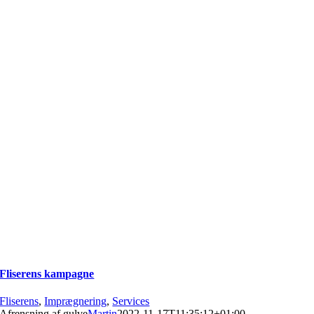
Fliserens kampagne
Fliserens
,
Imprægnering
,
Services
Afrensning af gulve
Martin
2022-11-17T11:35:12+01:00