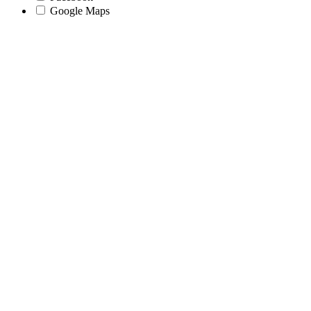
Google Maps
Go
to
Top