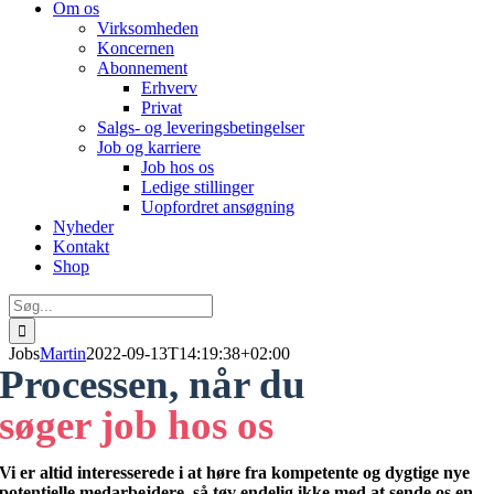
Om os
Virksomheden
Koncernen
Abonnement
Erhverv
Privat
Salgs- og leveringsbetingelser
Job og karriere
Job hos os
Ledige stillinger
Uopfordret ansøgning
Nyheder
Kontakt
Shop
Søg
efter:
Jobs
Martin
2022-09-13T14:19:38+02:00
Processen, når du
søger job hos os
Vi er altid interesserede i at høre fra kompetente og dygtige nye
potentielle medarbejdere, så tøv endelig ikke med at sende os en