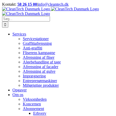
Skip
Kontakt:
58 26 15 00
|
info@cleantech.dk
to
Facebook
LinkedIn
YouTube
content
Søg
efter:
Services
Servicestationer
Graffitiafrensning
Anti-graffiti
Fliserens kampagne
Afrensning af fliser
Algebehandling af tage
Afrensning af facader
Afrensning af gulve
Imprægnering
Entreprenørmaskiner
Miljørigtige produkter
Opgaver
Om os
Virksomheden
Koncernen
Abonnement
Erhverv