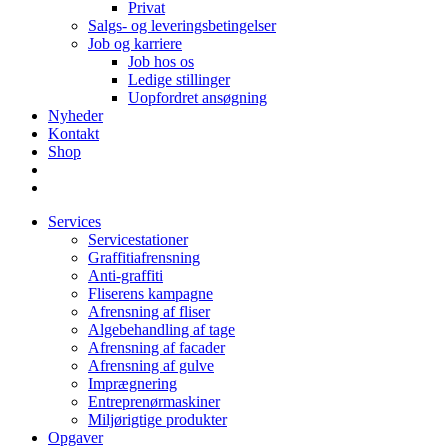
Privat
Salgs- og leveringsbetingelser
Job og karriere
Job hos os
Ledige stillinger
Uopfordret ansøgning
Nyheder
Kontakt
Shop
Services
Servicestationer
Graffitiafrensning
Anti-graffiti
Fliserens kampagne
Afrensning af fliser
Algebehandling af tage
Afrensning af facader
Afrensning af gulve
Imprægnering
Entreprenørmaskiner
Miljørigtige produkter
Opgaver