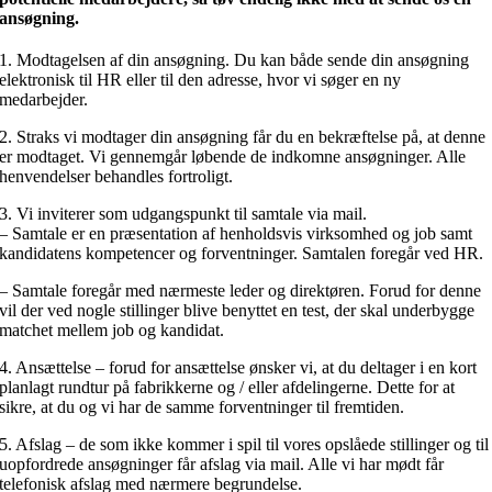
ansøgning.
1. Modtagelsen af din ansøgning. Du kan både sende din ansøgning
elektronisk til HR eller til den adresse, hvor vi søger en ny
medarbejder.
2. Straks vi modtager din ansøgning får du en bekræftelse på, at denne
er modtaget. Vi gennemgår løbende de indkomne ansøgninger. Alle
henvendelser behandles fortroligt.
3. Vi inviterer som udgangspunkt til samtale via mail.
– Samtale er en præsentation af henholdsvis virksomhed og job samt
kandidatens kompetencer og forventninger. Samtalen foregår ved HR.
– Samtale foregår med nærmeste leder og direktøren. Forud for denne
vil der ved nogle stillinger blive benyttet en test, der skal underbygge
matchet mellem job og kandidat.
4. Ansættelse – forud for ansættelse ønsker vi, at du deltager i en kort
planlagt rundtur på fabrikkerne og / eller afdelingerne. Dette for at
sikre, at du og vi har de samme forventninger til fremtiden.
5. Afslag – de som ikke kommer i spil til vores opslåede stillinger og til
uopfordrede ansøgninger får afslag via mail. Alle vi har mødt får
telefonisk afslag med nærmere begrundelse.