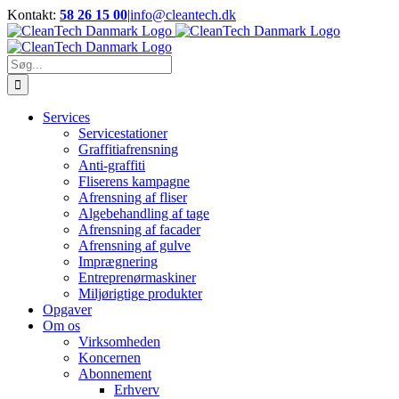
Skip
Kontakt:
58 26 15 00
|
info@cleantech.dk
to
Facebook
LinkedIn
YouTube
content
Søg
efter:
Services
Servicestationer
Graffitiafrensning
Anti-graffiti
Fliserens kampagne
Afrensning af fliser
Algebehandling af tage
Afrensning af facader
Afrensning af gulve
Imprægnering
Entreprenørmaskiner
Miljørigtige produkter
Opgaver
Om os
Virksomheden
Koncernen
Abonnement
Erhverv