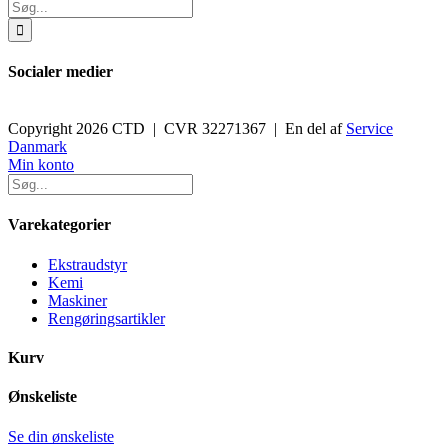
Søg
efter:
Socialer medier
Copyright 2026 CTD | CVR 32271367 | En del af
Service
Danmark
Toggle
Min konto
Sliding
Bar
Area
Varekategorier
Ekstraudstyr
Kemi
Maskiner
Rengøringsartikler
Kurv
Ønskeliste
Se din ønskeliste