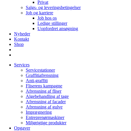
Privat
Salgs- og leveringsbetingelser
Job og karriere
Job hos os
Ledige stillinger
Uopfordret ansøgning
Nyheder
Kontakt
Shop
Services
Servicestationer
Graffitiafrensning
Anti-graffiti
Fliserens kampagne
Afrensning af fliser
Algebehandling af tage
Afrensning af facader
Afrensning af gulve
Imprægnering
Entreprenørmaskiner
Miljørigtige produkter
Opgaver