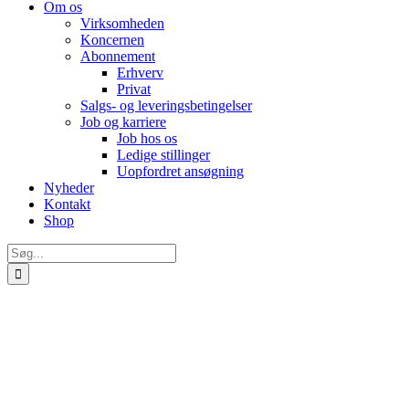
Om os
Virksomheden
Koncernen
Abonnement
Erhverv
Privat
Salgs- og leveringsbetingelser
Job og karriere
Job hos os
Ledige stillinger
Uopfordret ansøgning
Nyheder
Kontakt
Shop
Søg
efter: