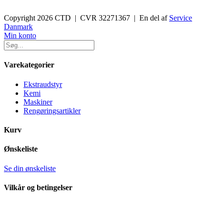
Copyright 2026 CTD | CVR 32271367 | En del af
Service
Danmark
Toggle
Min konto
Sliding
Bar
Area
Varekategorier
Ekstraudstyr
Kemi
Maskiner
Rengøringsartikler
Kurv
Ønskeliste
Se din ønskeliste
Vilkår og betingelser