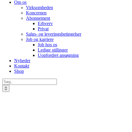
Om os
Virksomheden
Koncernen
Abonnement
Erhverv
Privat
Salgs- og leveringsbetingelser
Job og karriere
Job hos os
Ledige stillinger
Uopfordret ansøgning
Nyheder
Kontakt
Shop
Søg
efter: