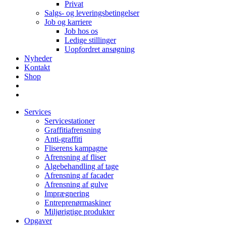
Privat
Salgs- og leveringsbetingelser
Job og karriere
Job hos os
Ledige stillinger
Uopfordret ansøgning
Nyheder
Kontakt
Shop
Services
Servicestationer
Graffitiafrensning
Anti-graffiti
Fliserens kampagne
Afrensning af fliser
Algebehandling af tage
Afrensning af facader
Afrensning af gulve
Imprægnering
Entreprenørmaskiner
Miljørigtige produkter
Opgaver