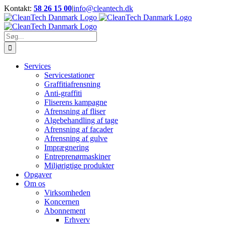
Skip
Kontakt:
58 26 15 00
|
info@cleantech.dk
to
Facebook
LinkedIn
YouTube
content
Søg
efter:
Services
Servicestationer
Graffitiafrensning
Anti-graffiti
Fliserens kampagne
Afrensning af fliser
Algebehandling af tage
Afrensning af facader
Afrensning af gulve
Imprægnering
Entreprenørmaskiner
Miljørigtige produkter
Opgaver
Om os
Virksomheden
Koncernen
Abonnement
Erhverv