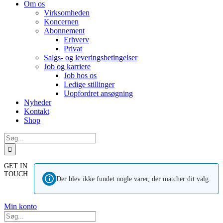
Om os
Virksomheden
Koncernen
Abonnement
Erhverv
Privat
Salgs- og leveringsbetingelser
Job og karriere
Job hos os
Ledige stillinger
Uopfordret ansøgning
Nyheder
Kontakt
Shop
Søg
efter:
GET IN
TOUCH
Der blev ikke fundet nogle varer, der matcher dit valg.
Min konto