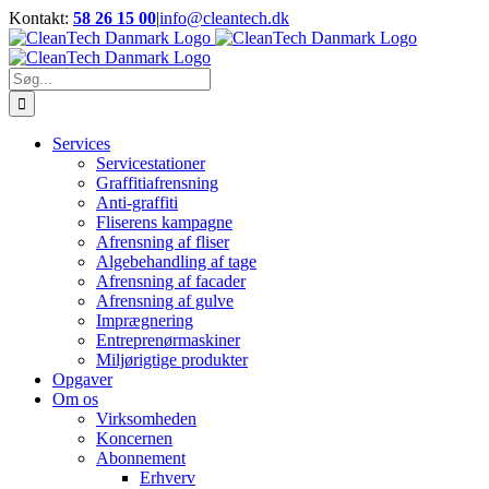
Skip
Kontakt:
58 26 15 00
|
info@cleantech.dk
to
Facebook
LinkedIn
YouTube
content
Søg
efter:
Services
Servicestationer
Graffitiafrensning
Anti-graffiti
Fliserens kampagne
Afrensning af fliser
Algebehandling af tage
Afrensning af facader
Afrensning af gulve
Imprægnering
Entreprenørmaskiner
Miljørigtige produkter
Opgaver
Om os
Virksomheden
Koncernen
Abonnement
Erhverv