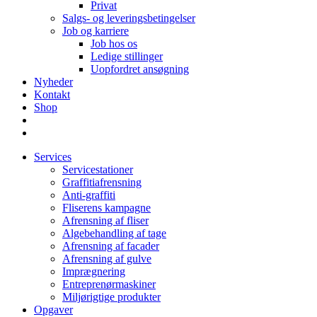
Privat
Salgs- og leveringsbetingelser
Job og karriere
Job hos os
Ledige stillinger
Uopfordret ansøgning
Nyheder
Kontakt
Shop
Services
Servicestationer
Graffitiafrensning
Anti-graffiti
Fliserens kampagne
Afrensning af fliser
Algebehandling af tage
Afrensning af facader
Afrensning af gulve
Imprægnering
Entreprenørmaskiner
Miljørigtige produkter
Opgaver