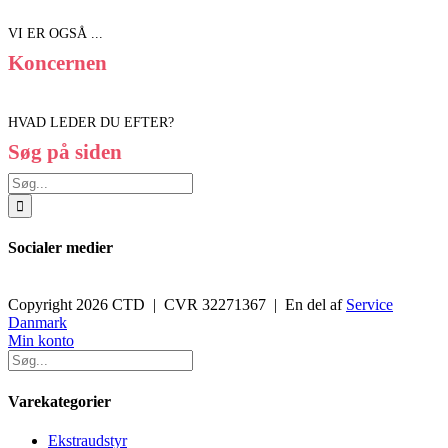
VI ER OGSÅ ...
Koncernen
HVAD LEDER DU EFTER?
Søg på siden
Søg
efter:
Socialer medier
Copyright 2026 CTD | CVR 32271367 | En del af
Service
Danmark
Toggle
Min konto
Sliding
Bar
Area
Varekategorier
Ekstraudstyr