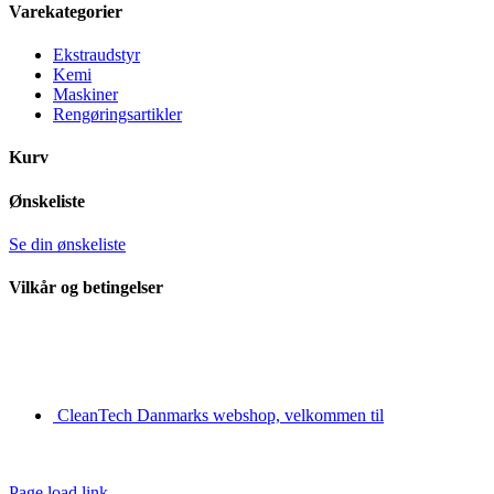
Area
Varekategorier
Ekstraudstyr
Kemi
Maskiner
Rengøringsartikler
Kurv
Ønskeliste
Se din ønskeliste
Vilkår og betingelser
CleanTech Danmarks webshop, velkommen til
Page load link