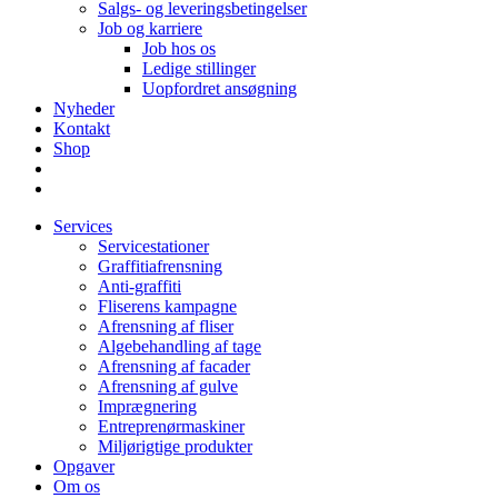
Salgs- og leveringsbetingelser
Job og karriere
Job hos os
Ledige stillinger
Uopfordret ansøgning
Nyheder
Kontakt
Shop
Services
Servicestationer
Graffitiafrensning
Anti-graffiti
Fliserens kampagne
Afrensning af fliser
Algebehandling af tage
Afrensning af facader
Afrensning af gulve
Imprægnering
Entreprenørmaskiner
Miljørigtige produkter
Opgaver
Om os