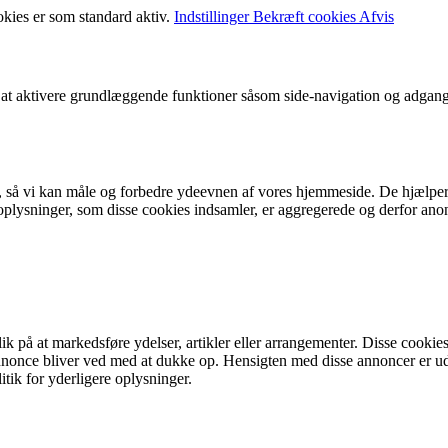
okies er som standard aktiv.
Indstillinger
Bekræft cookies
Afvis
t aktivere grundlæggende funktioner såsom side-navigation og adgang
r, så vi kan måle og forbedre ydeevnen af vores hjemmeside. De hjælper
ysninger, som disse cookies indsamler, er aggregerede og derfor anonym
på at markedsføre ydelser, artikler eller arrangementer. Disse cookies 
me annonce bliver ved med at dukke op. Hensigten med disse annoncer e
litik for yderligere oplysninger.