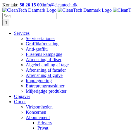
Skip
Kontakt:
58 26 15 00
|
info@cleantech.dk
to
Facebook
LinkedIn
YouTube
content
Søg
efter:
Services
Servicestationer
Graffitiafrensning
Anti-graffiti
Fliserens kampagne
Afrensning af fliser
Algebehandling af tage
Afrensning af facader
Afrensning af gulve
Imprægnering
Entreprenørmaskiner
Miljørigtige produkter
Opgaver
Om os
Virksomheden
Koncernen
Abonnement
Erhverv
Privat