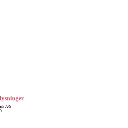
lysninger
rk A/S
9