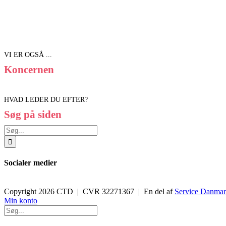
VI ER OGSÅ ...
Koncernen
HVAD LEDER DU EFTER?
Søg på siden
Søg
efter:
Socialer medier
Copyright 2026 CTD | CVR 32271367 | En del af
Service Danma
Toggle
Min konto
Sliding
Bar