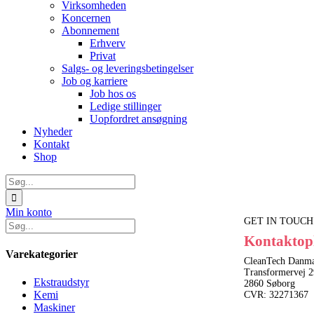
Virksomheden
Koncernen
Abonnement
Erhverv
Privat
Salgs- og leveringsbetingelser
Job og karriere
Job hos os
Ledige stillinger
Uopfordret ansøgning
Nyheder
Kontakt
Shop
Søg
efter:
Min konto
GET IN TOUCH
Kontaktop
Varekategorier
CleanTech Danma
Transformervej 2
Ekstraudstyr
2860 Søborg
Kemi
CVR: 32271367
Maskiner