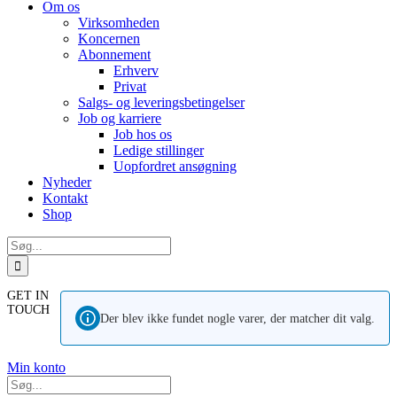
Om os
Virksomheden
Koncernen
Abonnement
Erhverv
Privat
Salgs- og leveringsbetingelser
Job og karriere
Job hos os
Ledige stillinger
Uopfordret ansøgning
Nyheder
Kontakt
Shop
Søg
efter:
GET IN
TOUCH
Der blev ikke fundet nogle varer, der matcher dit valg.
Min konto