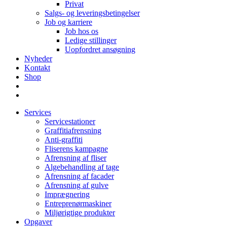
Privat
Salgs- og leveringsbetingelser
Job og karriere
Job hos os
Ledige stillinger
Uopfordret ansøgning
Nyheder
Kontakt
Shop
Services
Servicestationer
Graffitiafrensning
Anti-graffiti
Fliserens kampagne
Afrensning af fliser
Algebehandling af tage
Afrensning af facader
Afrensning af gulve
Imprægnering
Entreprenørmaskiner
Miljørigtige produkter
Opgaver