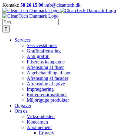
Skip
Kontakt:
58 26 15 00
|
info@cleantech.dk
to
Facebook
LinkedIn
YouTube
content
Søg
efter:
Services
Servicestationer
Graffitiafrensning
Anti-graffiti
Fliserens kampagne
Afrensning af fliser
Algebehandling af tage
Afrensning af facader
Afrensning af gulve
Imprægnering
Entreprenørmaskiner
Miljørigtige produkter
Opgaver
Om os
Virksomheden
Koncernen
Abonnement
Erhverv