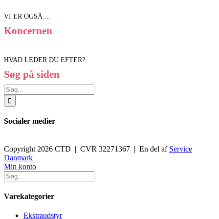
VI ER OGSÅ ...
Koncernen
HVAD LEDER DU EFTER?
Søg på siden
Søg
efter:
Socialer medier
Copyright 2026 CTD | CVR 32271367 | En del af
Service
Danmark
Toggle
Min konto
Sliding
Bar
Area
Varekategorier
Ekstraudstyr