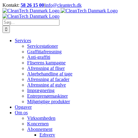
Skip
Kontakt:
58 26 15 00
|
info@cleantech.dk
to
Facebook
LinkedIn
YouTube
content
Søg
efter:
Services
Servicestationer
Graffitiafrensning
Anti-graffiti
Fliserens kampagne
Afrensning af fliser
Algebehandling af tage
Afrensning af facader
Afrensning af gulve
Imprægnering
Entreprenørmaskiner
Miljørigtige produkter
Opgaver
Om os
Virksomheden
Koncernen
Abonnement
Erhverv