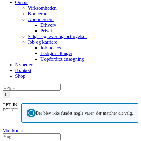
Om os
Virksomheden
Koncernen
Abonnement
Erhverv
Privat
Salgs- og leveringsbetingelser
Job og karriere
Job hos os
Ledige stillinger
Uopfordret ansøgning
Nyheder
Kontakt
Shop
Søg
efter:
GET IN
TOUCH
Der blev ikke fundet nogle varer, der matcher dit valg.
Min konto