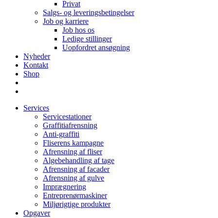
Privat
Salgs- og leveringsbetingelser
Job og karriere
Job hos os
Ledige stillinger
Uopfordret ansøgning
Nyheder
Kontakt
Shop
Services
Servicestationer
Graffitiafrensning
Anti-graffiti
Fliserens kampagne
Afrensning af fliser
Algebehandling af tage
Afrensning af facader
Afrensning af gulve
Imprægnering
Entreprenørmaskiner
Miljørigtige produkter
Opgaver