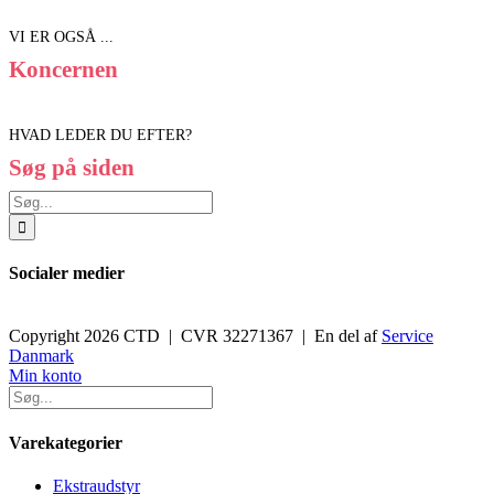
VI ER OGSÅ ...
Koncernen
HVAD LEDER DU EFTER?
Søg på siden
Søg
efter:
Socialer medier
Copyright 2026 CTD | CVR 32271367 | En del af
Service
Danmark
Toggle
Min konto
Sliding
Bar
Area
Varekategorier
Ekstraudstyr