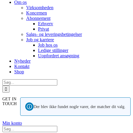
Om os
Virksomheden
Koncernen
Abonnement
Erhverv
Privat
Salgs- og leveringsbetingelser
Job og karriere
Job hos os
Ledige stillinger
Uopfordret ansøgning
Nyheder
Kontakt
Shop
Søg
efter:
GET IN
TOUCH
Der blev ikke fundet nogle varer, der matcher dit valg.
Min konto