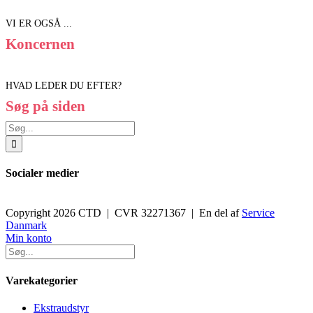
VI ER OGSÅ ...
Koncernen
HVAD LEDER DU EFTER?
Søg på siden
Søg
efter:
Socialer medier
Copyright 2026 CTD | CVR 32271367 | En del af
Service
Danmark
Toggle
Min konto
Sliding
Bar
Area
Varekategorier
Ekstraudstyr