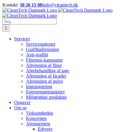
Skip
Kontakt:
58 26 15 00
|
info@cleantech.dk
to
Facebook
LinkedIn
YouTube
content
Søg
efter:
Services
Servicestationer
Graffitiafrensning
Anti-graffiti
Fliserens kampagne
Afrensning af fliser
Algebehandling af tage
Afrensning af facader
Afrensning af gulve
Imprægnering
Entreprenørmaskiner
Miljørigtige produkter
Opgaver
Om os
Virksomheden
Koncernen
Abonnement
Erhverv