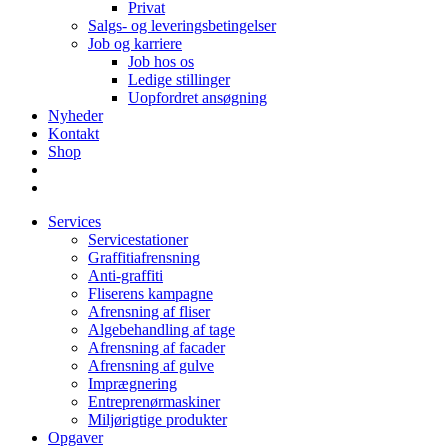
Privat
Salgs- og leveringsbetingelser
Job og karriere
Job hos os
Ledige stillinger
Uopfordret ansøgning
Nyheder
Kontakt
Shop
Services
Servicestationer
Graffitiafrensning
Anti-graffiti
Fliserens kampagne
Afrensning af fliser
Algebehandling af tage
Afrensning af facader
Afrensning af gulve
Imprægnering
Entreprenørmaskiner
Miljørigtige produkter
Opgaver