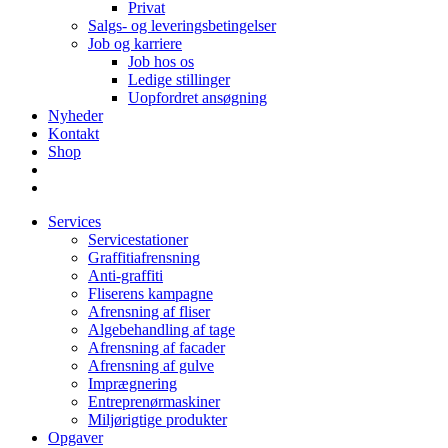
Privat
Salgs- og leveringsbetingelser
Job og karriere
Job hos os
Ledige stillinger
Uopfordret ansøgning
Nyheder
Kontakt
Shop
Services
Servicestationer
Graffitiafrensning
Anti-graffiti
Fliserens kampagne
Afrensning af fliser
Algebehandling af tage
Afrensning af facader
Afrensning af gulve
Imprægnering
Entreprenørmaskiner
Miljørigtige produkter
Opgaver