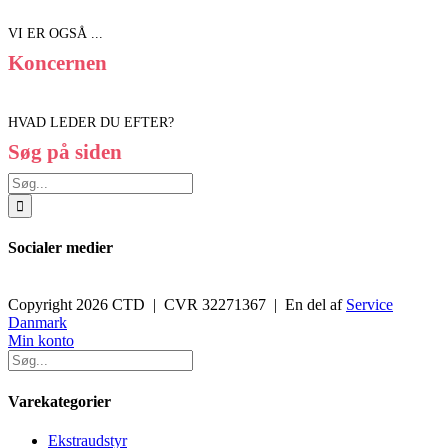
VI ER OGSÅ ...
Koncernen
HVAD LEDER DU EFTER?
Søg på siden
Søg
efter:
Socialer medier
Copyright 2026 CTD | CVR 32271367 | En del af
Service
Danmark
Toggle
Min konto
Sliding
Bar
Area
Varekategorier
Ekstraudstyr