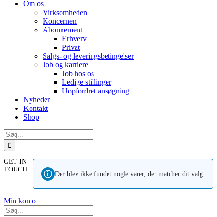
Om os
Virksomheden
Koncernen
Abonnement
Erhverv
Privat
Salgs- og leveringsbetingelser
Job og karriere
Job hos os
Ledige stillinger
Uopfordret ansøgning
Nyheder
Kontakt
Shop
Søg
efter:
GET IN
TOUCH
Der blev ikke fundet nogle varer, der matcher dit valg.
Min konto