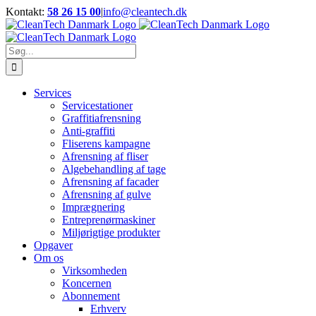
Skip
Kontakt:
58 26 15 00
|
info@cleantech.dk
to
Facebook
LinkedIn
YouTube
content
Søg
efter:
Services
Servicestationer
Graffitiafrensning
Anti-graffiti
Fliserens kampagne
Afrensning af fliser
Algebehandling af tage
Afrensning af facader
Afrensning af gulve
Imprægnering
Entreprenørmaskiner
Miljørigtige produkter
Opgaver
Om os
Virksomheden
Koncernen
Abonnement
Erhverv