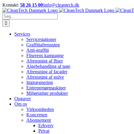
Skip
Kontakt:
58 26 15 00
|
info@cleantech.dk
to
Facebook
LinkedIn
YouTube
content
Søg
efter:
Services
Servicestationer
Graffitiafrensning
Anti-graffiti
Fliserens kampagne
Afrensning af fliser
Algebehandling af tage
Afrensning af facader
Afrensning af gulve
Imprægnering
Entreprenørmaskiner
Miljørigtige produkter
Opgaver
Om os
Virksomheden
Koncernen
Abonnement
Erhverv
Privat