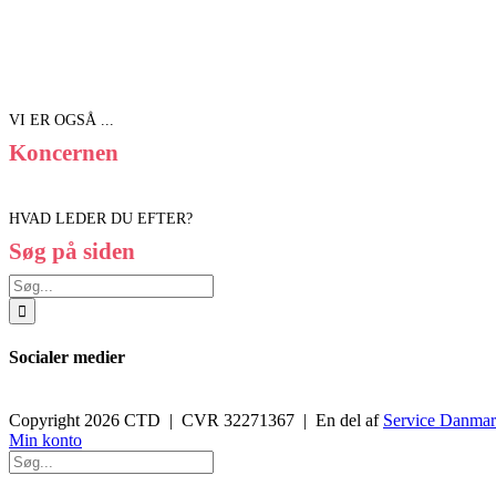
VI ER OGSÅ ...
Koncernen
HVAD LEDER DU EFTER?
Søg på siden
Søg
efter:
Socialer medier
Copyright 2026 CTD | CVR 32271367 | En del af
Service Danma
Toggle
Min konto
Sliding
Bar