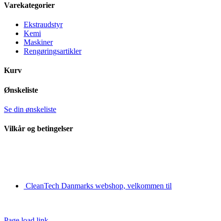
Area
Varekategorier
Ekstraudstyr
Kemi
Maskiner
Rengøringsartikler
Kurv
Ønskeliste
Se din ønskeliste
Vilkår og betingelser
CleanTech Danmarks webshop, velkommen til
Page load link