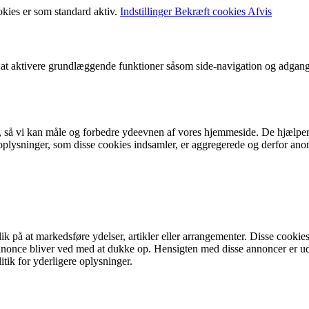
okies er som standard aktiv.
Indstillinger
Bekræft cookies
Afvis
t aktivere grundlæggende funktioner såsom side-navigation og adgang
r, så vi kan måle og forbedre ydeevnen af vores hjemmeside. De hjælper
ysninger, som disse cookies indsamler, er aggregerede og derfor anonym
på at markedsføre ydelser, artikler eller arrangementer. Disse cookies 
me annonce bliver ved med at dukke op. Hensigten med disse annoncer e
litik for yderligere oplysninger.