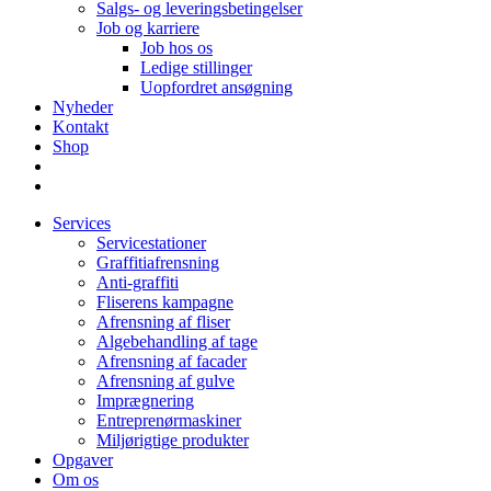
Salgs- og leveringsbetingelser
Job og karriere
Job hos os
Ledige stillinger
Uopfordret ansøgning
Nyheder
Kontakt
Shop
Services
Servicestationer
Graffitiafrensning
Anti-graffiti
Fliserens kampagne
Afrensning af fliser
Algebehandling af tage
Afrensning af facader
Afrensning af gulve
Imprægnering
Entreprenørmaskiner
Miljørigtige produkter
Opgaver
Om os