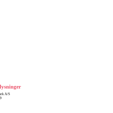
lysninger
rk A/S
9