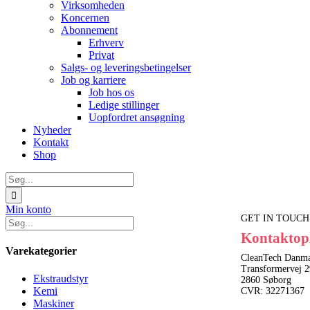
Virksomheden
Koncernen
Abonnement
Erhverv
Privat
Salgs- og leveringsbetingelser
Job og karriere
Job hos os
Ledige stillinger
Uopfordret ansøgning
Nyheder
Kontakt
Shop
Søg
efter:
Min konto
GET IN TOUCH
Kontaktop
Varekategorier
CleanTech Danma
Transformervej 2
Ekstraudstyr
2860 Søborg
Kemi
CVR: 32271367
Maskiner