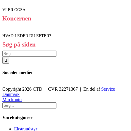
VI ER OGSÅ ...
Koncernen
HVAD LEDER DU EFTER?
Søg på siden
Søg
efter:
Socialer medier
Copyright 2026 CTD | CVR 32271367 | En del af
Service
Danmark
Toggle
Min konto
Sliding
Bar
Area
Varekategorier
Ekstraudstyr