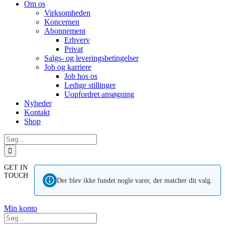
Om os
Virksomheden
Koncernen
Abonnement
Erhverv
Privat
Salgs- og leveringsbetingelser
Job og karriere
Job hos os
Ledige stillinger
Uopfordret ansøgning
Nyheder
Kontakt
Shop
Søg
efter:
GET IN
TOUCH
Der blev ikke fundet nogle varer, der matcher dit valg.
Min konto