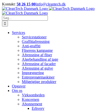
Skip
Kontakt:
58 26 15 00
|
info@cleantech.dk
to
Facebook
LinkedIn
YouTube
content
Søg
efter:
Services
Servicestationer
Graffitiafrensning
Anti-graffiti
Fliserens kampagne
Afrensning af fliser
Algebehandling af tage
Afrensning af facader
Afrensning af gulve
Imprægnering
Entreprenørmaskiner
Miljørigtige produkter
Opgaver
Om os
Virksomheden
Koncernen
Abonnement
Erhverv