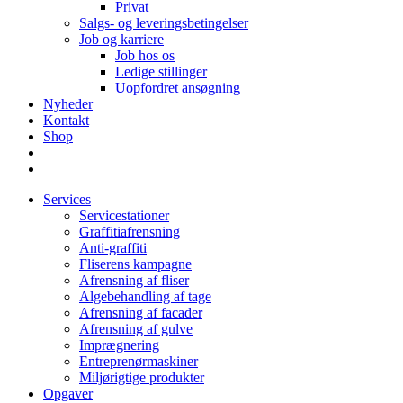
Privat
Salgs- og leveringsbetingelser
Job og karriere
Job hos os
Ledige stillinger
Uopfordret ansøgning
Nyheder
Kontakt
Shop
Services
Servicestationer
Graffitiafrensning
Anti-graffiti
Fliserens kampagne
Afrensning af fliser
Algebehandling af tage
Afrensning af facader
Afrensning af gulve
Imprægnering
Entreprenørmaskiner
Miljørigtige produkter
Opgaver