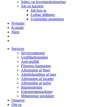
Salgs- og leveringsbetingelser
Job og karriere
Job hos os
Ledige stillinger
Uopfordret ansøgning
Nyheder
Kontakt
Shop
Services
Servicestationer
Graffitiafrensning
Anti-graffiti
Fliserens kampagne
Afrensning af fliser
Algebehandling af tage
Afrensning af facader
Afrensning af gulve
Imprægnering
Entreprenørmaskiner
Miljørigtige produkter
Opgaver
Om os