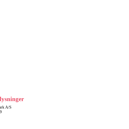
lysninger
rk A/S
9