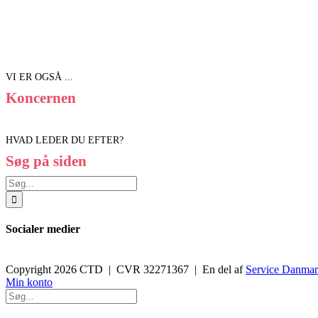
VI ER OGSÅ ...
Koncernen
HVAD LEDER DU EFTER?
Søg på siden
Søg
efter:
Socialer medier
Copyright 2026 CTD | CVR 32271367 | En del af
Service Danma
Toggle
Min konto
Sliding
Bar