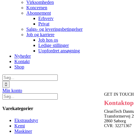
Virksomheden
Koncernen
Abonnement
Erhverv
Privat
Salgs- og leveringsbetingelser
Job og karriere
Job hos os
Ledige stillinger
Uopfordret ansøgning
Nyheder
Kontakt
Shop
Søg
efter:
Min konto
GET IN TOUCH
Kontaktop
Varekategorier
CleanTech Danma
Transformervej 2
Ekstraudstyr
2860 Søborg
Kemi
CVR: 32271367
Maskiner