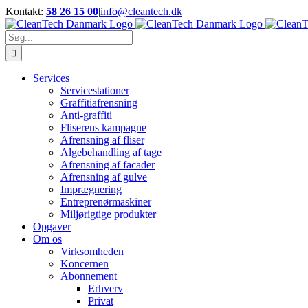
Skip
Kontakt:
58 26 15 00
|
info@cleantech.dk
to
Facebook
LinkedIn
YouTube
content
Søg
efter:
Services
Servicestationer
Graffitiafrensning
Anti-graffiti
Fliserens kampagne
Afrensning af fliser
Algebehandling af tage
Afrensning af facader
Afrensning af gulve
Imprægnering
Entreprenørmaskiner
Miljørigtige produkter
Opgaver
Om os
Virksomheden
Koncernen
Abonnement
Erhverv
Privat