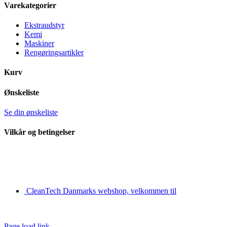
Area
Varekategorier
Ekstraudstyr
Kemi
Maskiner
Rengøringsartikler
Kurv
Ønskeliste
Se din ønskeliste
Vilkår og betingelser
CleanTech Danmarks webshop, velkommen til
Page load link