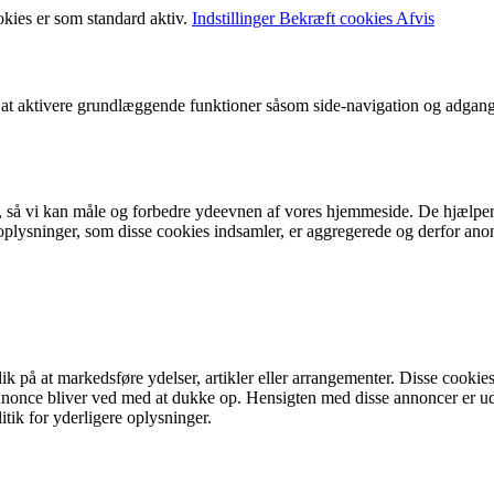
okies er som standard aktiv.
Indstillinger
Bekræft cookies
Afvis
t aktivere grundlæggende funktioner såsom side-navigation og adgang
r, så vi kan måle og forbedre ydeevnen af vores hjemmeside. De hjælper
ysninger, som disse cookies indsamler, er aggregerede og derfor anonym
på at markedsføre ydelser, artikler eller arrangementer. Disse cookies 
me annonce bliver ved med at dukke op. Hensigten med disse annoncer e
litik for yderligere oplysninger.