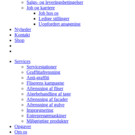
Salgs- og leveringsbetingelser
Job og karriere
Job hos os
Ledige stillinger
Uopfordret ansøgning
Nyheder
Kontakt
Shop
Services
Servicestationer
Graffitiafrensning
Anti-graffiti
Fliserens kampagne
Afrensning af fliser
Algebehandling af tage
Afrensning af facader
Afrensning af gulve
Imprægnering
Entreprenørmaskiner
Miljørigtige produkter
Opgaver
Om os