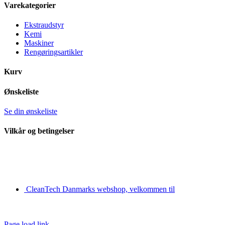
Area
Varekategorier
Ekstraudstyr
Kemi
Maskiner
Rengøringsartikler
Kurv
Ønskeliste
Se din ønskeliste
Vilkår og betingelser
CleanTech Danmarks webshop, velkommen til
Page load link