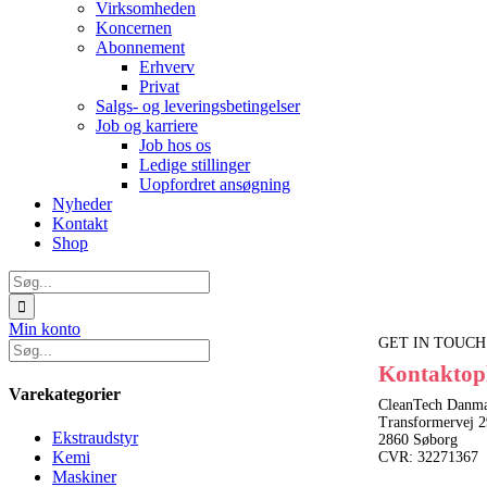
Virksomheden
Koncernen
Abonnement
Erhverv
Privat
Salgs- og leveringsbetingelser
Job og karriere
Job hos os
Ledige stillinger
Uopfordret ansøgning
Nyheder
Kontakt
Shop
Søg
efter:
Min konto
GET IN TOUCH
Kontaktop
Varekategorier
CleanTech Danma
Transformervej 2
Ekstraudstyr
2860 Søborg
Kemi
CVR: 32271367
Maskiner