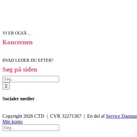
VI ER OGSÅ ...
Koncernen
HVAD LEDER DU EFTER?
Søg på siden
Søg
efter:
Socialer medier
Copyright 2026 CTD | CVR 32271367 | En del af
Service Danma
Toggle
Min konto
Sliding
Bar