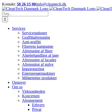
Skip
Kontakt:
58 26 15 00
|
info@cleantech.dk
to
Facebook
LinkedIn
YouTube
content
Søg
efter:
Services
Servicestationer
Graffitiafrensning
Anti-graffiti
Fliserens kampagne
Afrensning af fliser
Algebehandling af tage
Afrensning af facader
Afrensning af gulve
Imprægnering
Entreprenørmaskiner
Miljørigtige produkter
Opgaver
Om os
Virksomheden
Koncernen
Abonnement
Erhverv
Privat