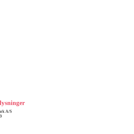
lysninger
rk A/S
9