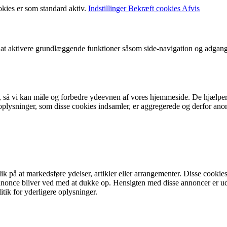
okies er som standard aktiv.
Indstillinger
Bekræft cookies
Afvis
t aktivere grundlæggende funktioner såsom side-navigation og adgang
r, så vi kan måle og forbedre ydeevnen af vores hjemmeside. De hjælper
ysninger, som disse cookies indsamler, er aggregerede og derfor anonym
på at markedsføre ydelser, artikler eller arrangementer. Disse cookies 
me annonce bliver ved med at dukke op. Hensigten med disse annoncer e
litik for yderligere oplysninger.