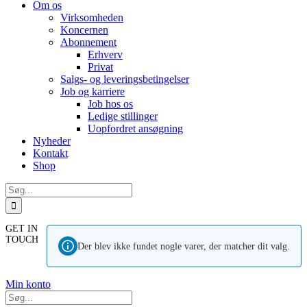
Om os
Virksomheden
Koncernen
Abonnement
Erhverv
Privat
Salgs- og leveringsbetingelser
Job og karriere
Job hos os
Ledige stillinger
Uopfordret ansøgning
Nyheder
Kontakt
Shop
Søg
efter:
GET IN
TOUCH
Der blev ikke fundet nogle varer, der matcher dit valg.
Min konto