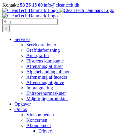
Skip
Kontakt:
58 26 15 00
|
info@cleantech.dk
to
Facebook
LinkedIn
YouTube
content
Søg
efter:
Services
Servicestationer
Graffitiafrensning
Anti-graffiti
Fliserens kampagne
Afrensning af fliser
Algebehandling af tage
Afrensning af facader
Afrensning af gulve
Imprægnering
Entreprenørmaskiner
Miljørigtige produkter
Opgaver
Om os
Virksomheden
Koncernen
Abonnement
Erhverv