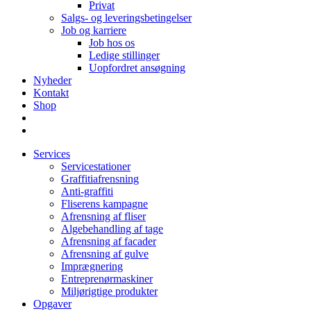
Privat
Salgs- og leveringsbetingelser
Job og karriere
Job hos os
Ledige stillinger
Uopfordret ansøgning
Nyheder
Kontakt
Shop
Services
Servicestationer
Graffitiafrensning
Anti-graffiti
Fliserens kampagne
Afrensning af fliser
Algebehandling af tage
Afrensning af facader
Afrensning af gulve
Imprægnering
Entreprenørmaskiner
Miljørigtige produkter
Opgaver