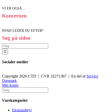
VI ER OGSÅ ...
Koncernen
HVAD LEDER DU EFTER?
Søg på siden
Søg
efter:
Socialer medier
Copyright 2026 CTD | CVR 32271367 | En del af
Service
Danmark
Toggle
Min konto
Sliding
Bar
Area
Varekategorier
Ekstraudstyr