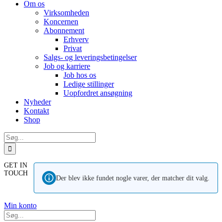
Om os
Virksomheden
Koncernen
Abonnement
Erhverv
Privat
Salgs- og leveringsbetingelser
Job og karriere
Job hos os
Ledige stillinger
Uopfordret ansøgning
Nyheder
Kontakt
Shop
Søg
efter:
GET IN
TOUCH
Der blev ikke fundet nogle varer, der matcher dit valg.
Min konto