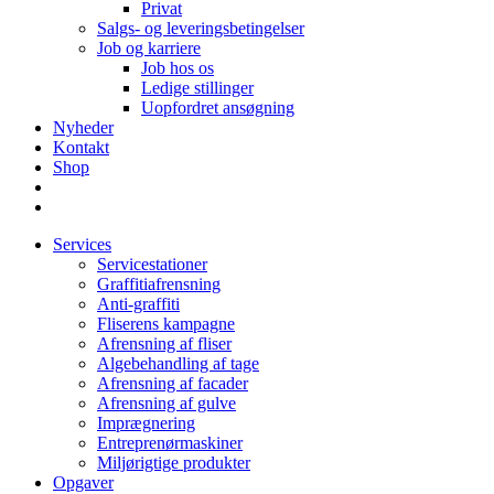
Privat
Salgs- og leveringsbetingelser
Job og karriere
Job hos os
Ledige stillinger
Uopfordret ansøgning
Nyheder
Kontakt
Shop
Services
Servicestationer
Graffitiafrensning
Anti-graffiti
Fliserens kampagne
Afrensning af fliser
Algebehandling af tage
Afrensning af facader
Afrensning af gulve
Imprægnering
Entreprenørmaskiner
Miljørigtige produkter
Opgaver