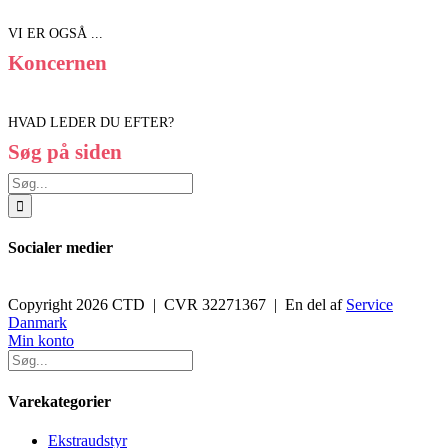
VI ER OGSÅ ...
Koncernen
HVAD LEDER DU EFTER?
Søg på siden
Søg
efter:
Socialer medier
Copyright 2026 CTD | CVR 32271367 | En del af
Service
Danmark
Toggle
Min konto
Sliding
Bar
Area
Varekategorier
Ekstraudstyr