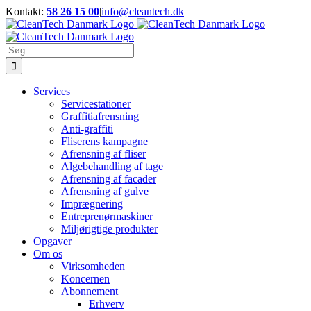
Skip
Kontakt:
58 26 15 00
|
info@cleantech.dk
to
Facebook
LinkedIn
YouTube
content
Søg
efter:
Services
Servicestationer
Graffitiafrensning
Anti-graffiti
Fliserens kampagne
Afrensning af fliser
Algebehandling af tage
Afrensning af facader
Afrensning af gulve
Imprægnering
Entreprenørmaskiner
Miljørigtige produkter
Opgaver
Om os
Virksomheden
Koncernen
Abonnement
Erhverv