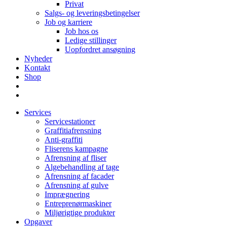
Privat
Salgs- og leveringsbetingelser
Job og karriere
Job hos os
Ledige stillinger
Uopfordret ansøgning
Nyheder
Kontakt
Shop
Services
Servicestationer
Graffitiafrensning
Anti-graffiti
Fliserens kampagne
Afrensning af fliser
Algebehandling af tage
Afrensning af facader
Afrensning af gulve
Imprægnering
Entreprenørmaskiner
Miljørigtige produkter
Opgaver