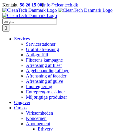
Skip
Kontakt:
58 26 15 00
|
info@cleantech.dk
to
Facebook
LinkedIn
YouTube
content
Søg
efter:
Services
Servicestationer
Graffitiafrensning
Anti-graffiti
Fliserens kampagne
Afrensning af fliser
Algebehandling af tage
Afrensning af facader
Afrensning af gulve
Imprægnering
Entreprenørmaskiner
Miljørigtige produkter
Opgaver
Om os
Virksomheden
Koncernen
Abonnement
Erhverv