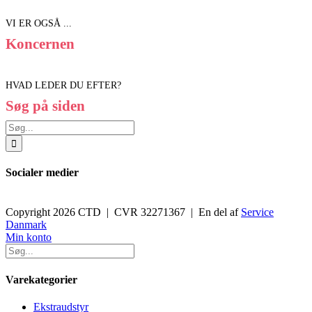
VI ER OGSÅ ...
Koncernen
HVAD LEDER DU EFTER?
Søg på siden
Søg
efter:
Socialer medier
Copyright 2026 CTD | CVR 32271367 | En del af
Service
Danmark
Toggle
Min konto
Sliding
Bar
Area
Varekategorier
Ekstraudstyr