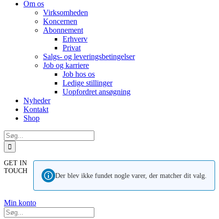
Om os
Virksomheden
Koncernen
Abonnement
Erhverv
Privat
Salgs- og leveringsbetingelser
Job og karriere
Job hos os
Ledige stillinger
Uopfordret ansøgning
Nyheder
Kontakt
Shop
Søg
efter:
GET IN
TOUCH
Der blev ikke fundet nogle varer, der matcher dit valg.
Min konto