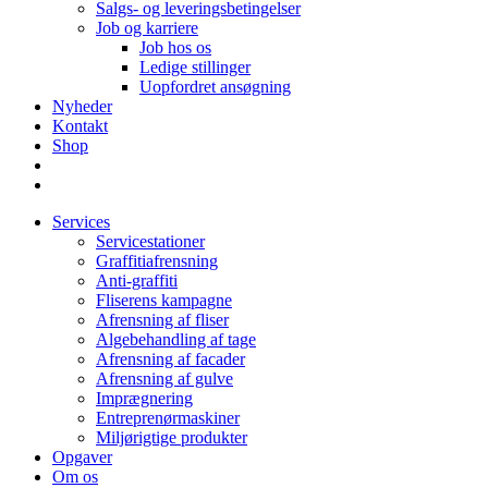
Salgs- og leveringsbetingelser
Job og karriere
Job hos os
Ledige stillinger
Uopfordret ansøgning
Nyheder
Kontakt
Shop
Services
Servicestationer
Graffitiafrensning
Anti-graffiti
Fliserens kampagne
Afrensning af fliser
Algebehandling af tage
Afrensning af facader
Afrensning af gulve
Imprægnering
Entreprenørmaskiner
Miljørigtige produkter
Opgaver
Om os