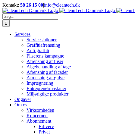
Skip
Kontakt:
58 26 15 00
|
info@cleantech.dk
to
Facebook
LinkedIn
YouTube
content
Søg
efter:
Services
Servicestationer
Graffitiafrensning
Anti-graffiti
Fliserens kampagne
Afrensning af fliser
Algebehandling af tage
Afrensning af facader
Afrensning af gulve
Imprægnering
Entreprenørmaskiner
Miljørigtige produkter
Opgaver
Om os
Virksomheden
Koncernen
Abonnement
Erhverv
Privat