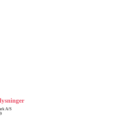
lysninger
rk A/S
9