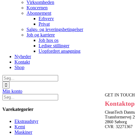
Virksomheden
Koncernen
Abonnement
Erhverv
Privat
Salgs- og leveringsbetingelser
Job og karriere
Job hos os
Ledige stillinger
Uopfordret ansøgning
Nyheder
Kontakt
Shop
Søg
efter:
Min konto
GET IN TOUCH
Kontaktop
Varekategorier
CleanTech Danma
Transformervej 2
Ekstraudstyr
2860 Søborg
Kemi
CVR: 32271367
Maskiner