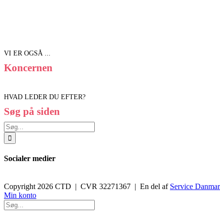
VI ER OGSÅ ...
Koncernen
HVAD LEDER DU EFTER?
Søg på siden
Søg
efter:
Socialer medier
Copyright 2026 CTD | CVR 32271367 | En del af
Service Danma
Toggle
Min konto
Sliding
Bar