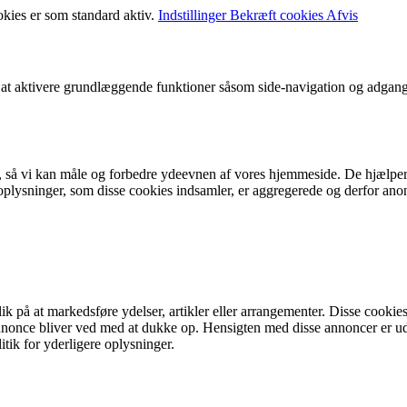
okies er som standard aktiv.
Indstillinger
Bekræft cookies
Afvis
t aktivere grundlæggende funktioner såsom side-navigation og adgang
r, så vi kan måle og forbedre ydeevnen af vores hjemmeside. De hjælper
ysninger, som disse cookies indsamler, er aggregerede og derfor anonym
på at markedsføre ydelser, artikler eller arrangementer. Disse cookies 
me annonce bliver ved med at dukke op. Hensigten med disse annoncer e
litik for yderligere oplysninger.