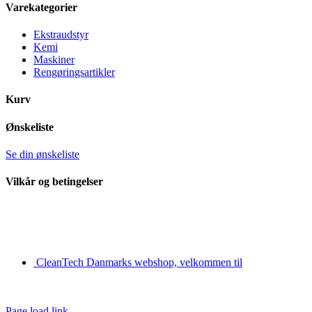
Area
Varekategorier
Ekstraudstyr
Kemi
Maskiner
Rengøringsartikler
Kurv
Ønskeliste
Se din ønskeliste
Vilkår og betingelser
CleanTech Danmarks webshop, velkommen til
Page load link