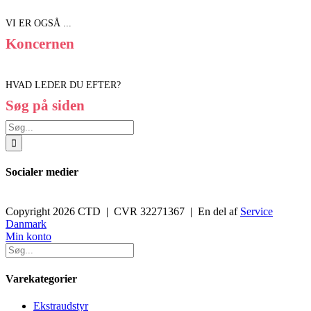
VI ER OGSÅ ...
Koncernen
HVAD LEDER DU EFTER?
Søg på siden
Søg
efter:
Socialer medier
Copyright 2026 CTD | CVR 32271367 | En del af
Service
Danmark
Toggle
Min konto
Sliding
Bar
Area
Varekategorier
Ekstraudstyr