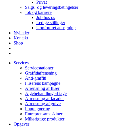
Privat
Salgs- og leveringsbetingelser
Job og karriere
Job hos os
Ledige stillinger
Uopfordret ansøgning
Nyheder
Kontakt
Shop
Services
Servicestationer
Graffitiafrensning
Anti-graffiti
Fliserens kampagne
Afrensning af fliser
Algebehandling af tage
Afrensning af facader
Afrensning af gulve
Imprægnering
Entreprenørmaskiner
Miljørigtige produkter
Opgaver