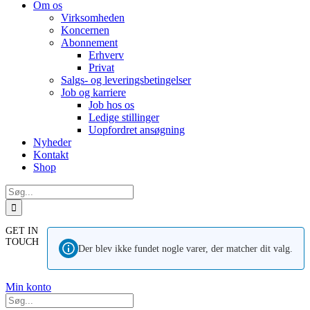
Om os
Virksomheden
Koncernen
Abonnement
Erhverv
Privat
Salgs- og leveringsbetingelser
Job og karriere
Job hos os
Ledige stillinger
Uopfordret ansøgning
Nyheder
Kontakt
Shop
Søg
efter:
GET IN
TOUCH
Der blev ikke fundet nogle varer, der matcher dit valg.
Min konto