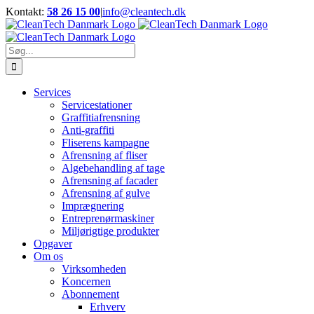
Skip
Kontakt:
58 26 15 00
|
info@cleantech.dk
to
Facebook
LinkedIn
YouTube
content
Søg
efter:
Services
Servicestationer
Graffitiafrensning
Anti-graffiti
Fliserens kampagne
Afrensning af fliser
Algebehandling af tage
Afrensning af facader
Afrensning af gulve
Imprægnering
Entreprenørmaskiner
Miljørigtige produkter
Opgaver
Om os
Virksomheden
Koncernen
Abonnement
Erhverv