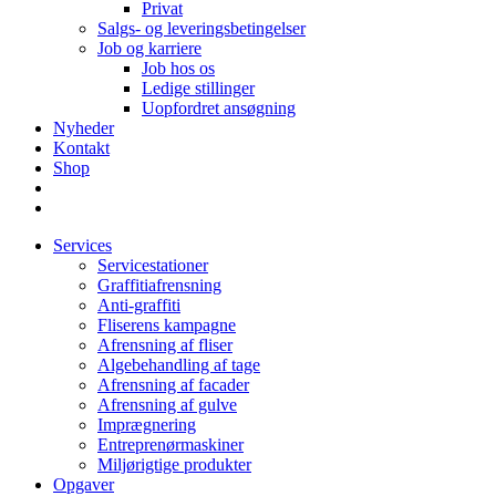
Privat
Salgs- og leveringsbetingelser
Job og karriere
Job hos os
Ledige stillinger
Uopfordret ansøgning
Nyheder
Kontakt
Shop
Services
Servicestationer
Graffitiafrensning
Anti-graffiti
Fliserens kampagne
Afrensning af fliser
Algebehandling af tage
Afrensning af facader
Afrensning af gulve
Imprægnering
Entreprenørmaskiner
Miljørigtige produkter
Opgaver