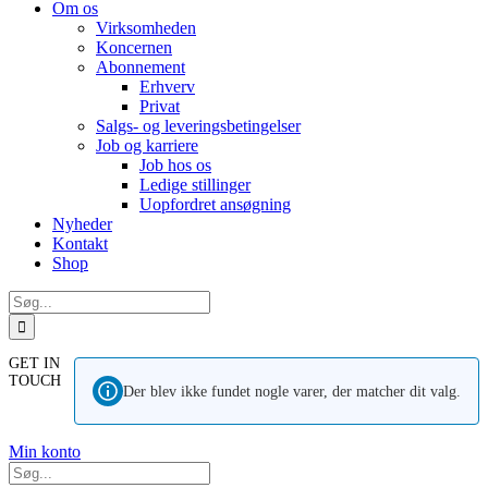
Om os
Virksomheden
Koncernen
Abonnement
Erhverv
Privat
Salgs- og leveringsbetingelser
Job og karriere
Job hos os
Ledige stillinger
Uopfordret ansøgning
Nyheder
Kontakt
Shop
Søg
efter:
GET IN
TOUCH
Der blev ikke fundet nogle varer, der matcher dit valg.
Min konto