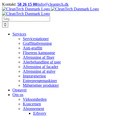
Skip
Kontakt:
58 26 15 00
|
info@cleantech.dk
to
Facebook
LinkedIn
YouTube
content
Søg
efter:
Services
Servicestationer
Graffitiafrensning
Anti-graffiti
Fliserens kampagne
Afrensning af fliser
Algebehandling af tage
Afrensning af facader
Afrensning af gulve
Imprægnering
Entreprenørmaskiner
Miljørigtige produkter
Opgaver
Om os
Virksomheden
Koncernen
Abonnement
Erhverv