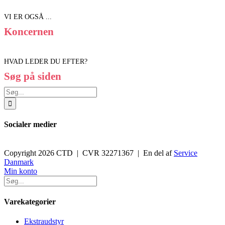
VI ER OGSÅ ...
Koncernen
HVAD LEDER DU EFTER?
Søg på siden
Søg
efter:
Socialer medier
Copyright 2026 CTD | CVR 32271367 | En del af
Service
Danmark
Toggle
Min konto
Sliding
Bar
Area
Varekategorier
Ekstraudstyr