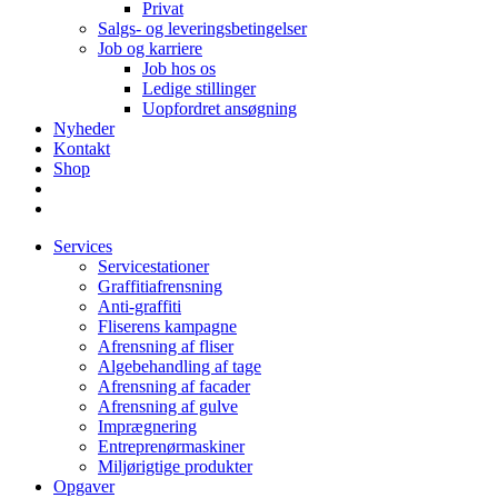
Privat
Salgs- og leveringsbetingelser
Job og karriere
Job hos os
Ledige stillinger
Uopfordret ansøgning
Nyheder
Kontakt
Shop
Services
Servicestationer
Graffitiafrensning
Anti-graffiti
Fliserens kampagne
Afrensning af fliser
Algebehandling af tage
Afrensning af facader
Afrensning af gulve
Imprægnering
Entreprenørmaskiner
Miljørigtige produkter
Opgaver