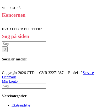
VI ER OGSÅ ...
Koncernen
HVAD LEDER DU EFTER?
Søg på siden
Søg
efter:
Socialer medier
Copyright 2026 CTD | CVR 32271367 | En del af
Service
Danmark
Toggle
Min konto
Sliding
Bar
Area
Varekategorier
Ekstraudstyr