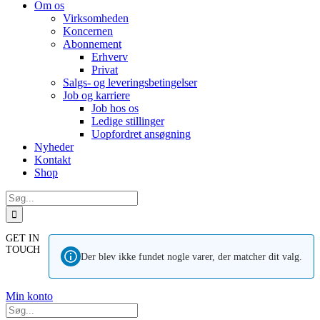
Om os
Virksomheden
Koncernen
Abonnement
Erhverv
Privat
Salgs- og leveringsbetingelser
Job og karriere
Job hos os
Ledige stillinger
Uopfordret ansøgning
Nyheder
Kontakt
Shop
Søg
efter:
GET IN
TOUCH
Der blev ikke fundet nogle varer, der matcher dit valg.
Min konto