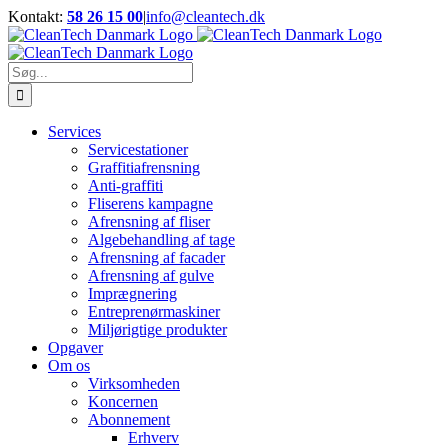
Skip
Kontakt:
58 26 15 00
|
info@cleantech.dk
to
Facebook
LinkedIn
YouTube
content
Søg
efter:
Services
Servicestationer
Graffitiafrensning
Anti-graffiti
Fliserens kampagne
Afrensning af fliser
Algebehandling af tage
Afrensning af facader
Afrensning af gulve
Imprægnering
Entreprenørmaskiner
Miljørigtige produkter
Opgaver
Om os
Virksomheden
Koncernen
Abonnement
Erhverv