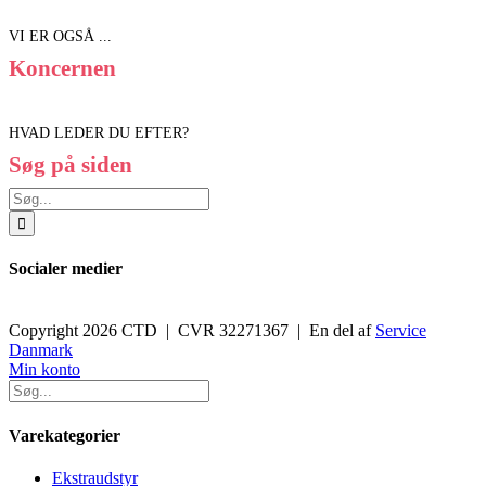
VI ER OGSÅ ...
Koncernen
HVAD LEDER DU EFTER?
Søg på siden
Søg
efter:
Socialer medier
Copyright 2026 CTD | CVR 32271367 | En del af
Service
Danmark
Toggle
Min konto
Sliding
Bar
Area
Varekategorier
Ekstraudstyr