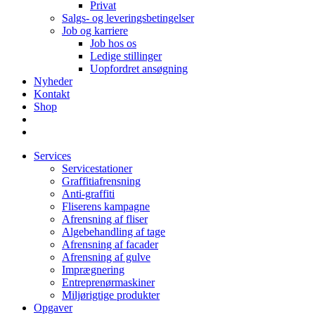
Privat
Salgs- og leveringsbetingelser
Job og karriere
Job hos os
Ledige stillinger
Uopfordret ansøgning
Nyheder
Kontakt
Shop
Services
Servicestationer
Graffitiafrensning
Anti-graffiti
Fliserens kampagne
Afrensning af fliser
Algebehandling af tage
Afrensning af facader
Afrensning af gulve
Imprægnering
Entreprenørmaskiner
Miljørigtige produkter
Opgaver