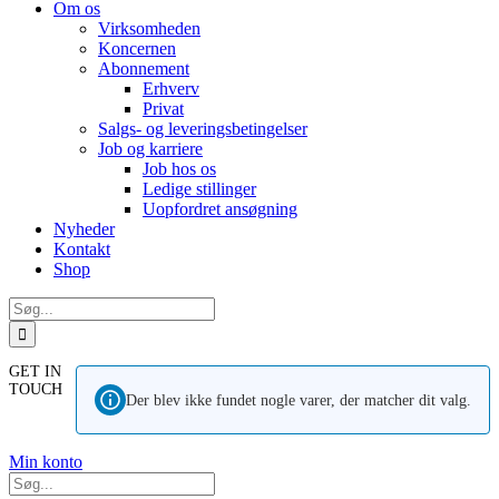
Om os
Virksomheden
Koncernen
Abonnement
Erhverv
Privat
Salgs- og leveringsbetingelser
Job og karriere
Job hos os
Ledige stillinger
Uopfordret ansøgning
Nyheder
Kontakt
Shop
Søg
efter:
GET IN
TOUCH
Der blev ikke fundet nogle varer, der matcher dit valg.
Min konto