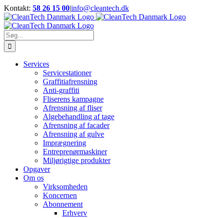
Skip
Kontakt:
58 26 15 00
|
info@cleantech.dk
to
Facebook
LinkedIn
YouTube
content
Søg
efter:
Services
Servicestationer
Graffitiafrensning
Anti-graffiti
Fliserens kampagne
Afrensning af fliser
Algebehandling af tage
Afrensning af facader
Afrensning af gulve
Imprægnering
Entreprenørmaskiner
Miljørigtige produkter
Opgaver
Om os
Virksomheden
Koncernen
Abonnement
Erhverv