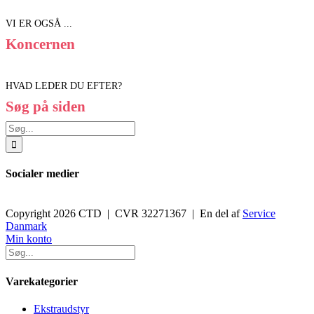
VI ER OGSÅ ...
Koncernen
HVAD LEDER DU EFTER?
Søg på siden
Søg
efter:
Socialer medier
Copyright 2026 CTD | CVR 32271367 | En del af
Service
Danmark
Toggle
Min konto
Sliding
Bar
Area
Varekategorier
Ekstraudstyr