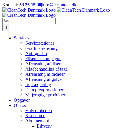
Skip
Kontakt:
58 26 15 00
|
info@cleantech.dk
to
Facebook
LinkedIn
YouTube
content
Søg
efter:
Services
Servicestationer
Graffitiafrensning
Anti-graffiti
Fliserens kampagne
Afrensning af fliser
Algebehandling af tage
Afrensning af facader
Afrensning af gulve
Imprægnering
Entreprenørmaskiner
Miljørigtige produkter
Opgaver
Om os
Virksomheden
Koncernen
Abonnement
Erhverv