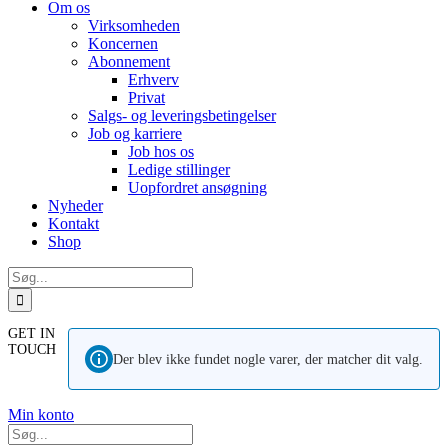
Om os
Virksomheden
Koncernen
Abonnement
Erhverv
Privat
Salgs- og leveringsbetingelser
Job og karriere
Job hos os
Ledige stillinger
Uopfordret ansøgning
Nyheder
Kontakt
Shop
Søg
efter:
GET IN
TOUCH
Der blev ikke fundet nogle varer, der matcher dit valg.
Min konto