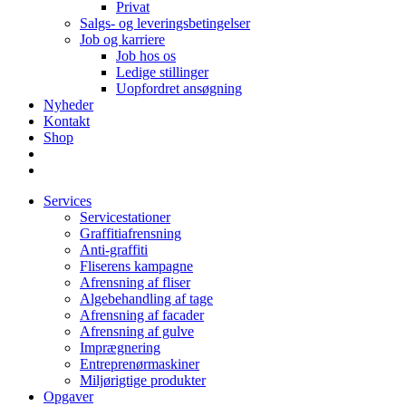
Privat
Salgs- og leveringsbetingelser
Job og karriere
Job hos os
Ledige stillinger
Uopfordret ansøgning
Nyheder
Kontakt
Shop
Services
Servicestationer
Graffitiafrensning
Anti-graffiti
Fliserens kampagne
Afrensning af fliser
Algebehandling af tage
Afrensning af facader
Afrensning af gulve
Imprægnering
Entreprenørmaskiner
Miljørigtige produkter
Opgaver