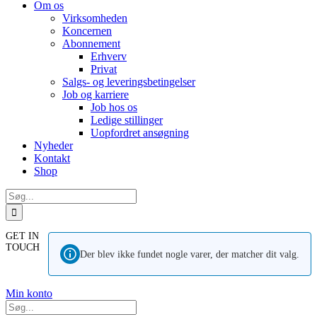
Om os
Virksomheden
Koncernen
Abonnement
Erhverv
Privat
Salgs- og leveringsbetingelser
Job og karriere
Job hos os
Ledige stillinger
Uopfordret ansøgning
Nyheder
Kontakt
Shop
Søg
efter:
GET IN
TOUCH
Der blev ikke fundet nogle varer, der matcher dit valg.
Min konto