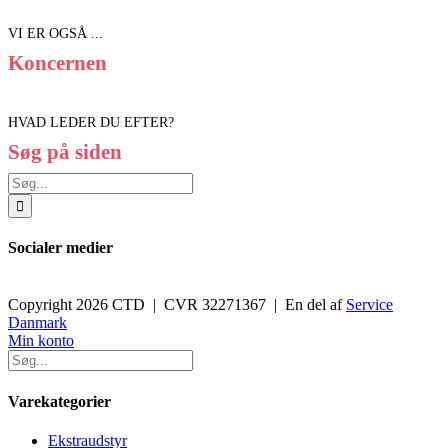
VI ER OGSÅ ...
Koncernen
HVAD LEDER DU EFTER?
Søg på siden
Søg
efter:
Socialer medier
Copyright 2026 CTD | CVR 32271367 | En del af
Service
Danmark
Toggle
Min konto
Sliding
Bar
Area
Varekategorier
Ekstraudstyr