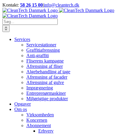
Skip
Kontakt:
58 26 15 00
|
info@cleantech.dk
to
Facebook
LinkedIn
YouTube
content
Søg
efter:
Services
Servicestationer
Graffitiafrensning
Anti-graffiti
Fliserens kampagne
Afrensning af fliser
Algebehandling af tage
Afrensning af facader
Afrensning af gulve
Imprægnering
Entreprenørmaskiner
Miljørigtige produkter
Opgaver
Om os
Virksomheden
Koncernen
Abonnement
Erhverv