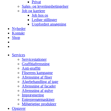
Privat
Salgs- og leveringsbetingelser
Job og karriere
Job hos os
Ledige stillinger
Uopfordret ansøgning
Nyheder
Kontakt
Shop
Services
Servicestationer
Graffitiafrensning
Anti-graffiti
Fliserens kampagne
Afrensning af fliser
Algebehandling af tage
Afrensning af facader
Afrensning af gulve
Imprægnering
Entreprenørmaskiner
Miljørigtige produkter
Opgaver