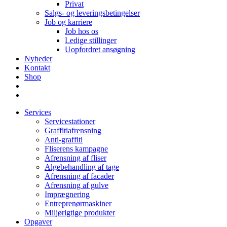
Privat
Salgs- og leveringsbetingelser
Job og karriere
Job hos os
Ledige stillinger
Uopfordret ansøgning
Nyheder
Kontakt
Shop
Services
Servicestationer
Graffitiafrensning
Anti-graffiti
Fliserens kampagne
Afrensning af fliser
Algebehandling af tage
Afrensning af facader
Afrensning af gulve
Imprægnering
Entreprenørmaskiner
Miljørigtige produkter
Opgaver