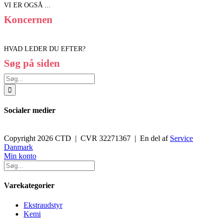
VI ER OGSÅ ...
Koncernen
HVAD LEDER DU EFTER?
Søg på siden
Søg
efter:
Socialer medier
Copyright 2026 CTD | CVR 32271367 | En del af
Service
Danmark
Toggle
Min konto
Sliding
Bar
Area
Varekategorier
Ekstraudstyr
Kemi