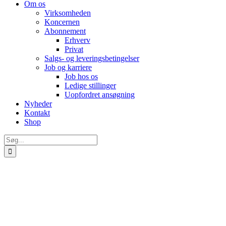
Om os
Virksomheden
Koncernen
Abonnement
Erhverv
Privat
Salgs- og leveringsbetingelser
Job og karriere
Job hos os
Ledige stillinger
Uopfordret ansøgning
Nyheder
Kontakt
Shop
Søg
efter: