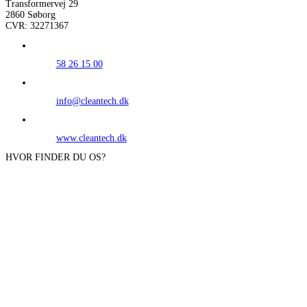
Transformervej 29
2860 Søborg
CVR: 32271367
58 26 15 00
info@cleantech.dk
www.cleantech.dk
HVOR FINDER DU OS?