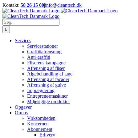
Skip
Kontakt:
58 26 15 00
|
info@cleantech.dk
to
Facebook
LinkedIn
YouTube
content
Søg
efter:
Services
Servicestationer
Graffitiafrensning
Anti-graffiti
Fliserens kampagne
Afrensning af fliser
Algebehandling af tage
Afrensning af facader
Afrensning af gulve
Imprægnering
Entreprenørmaskiner
Miljørigtige produkter
Opgaver
Om os
Virksomheden
Koncernen
Abonnement
Erhverv