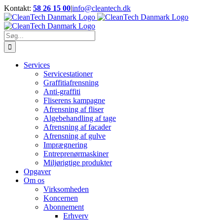
Skip
Kontakt:
58 26 15 00
|
info@cleantech.dk
to
Facebook
LinkedIn
YouTube
content
Søg
efter:
Services
Servicestationer
Graffitiafrensning
Anti-graffiti
Fliserens kampagne
Afrensning af fliser
Algebehandling af tage
Afrensning af facader
Afrensning af gulve
Imprægnering
Entreprenørmaskiner
Miljørigtige produkter
Opgaver
Om os
Virksomheden
Koncernen
Abonnement
Erhverv