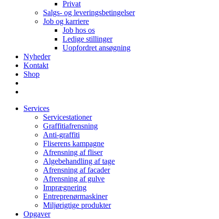
Privat
Salgs- og leveringsbetingelser
Job og karriere
Job hos os
Ledige stillinger
Uopfordret ansøgning
Nyheder
Kontakt
Shop
Services
Servicestationer
Graffitiafrensning
Anti-graffiti
Fliserens kampagne
Afrensning af fliser
Algebehandling af tage
Afrensning af facader
Afrensning af gulve
Imprægnering
Entreprenørmaskiner
Miljørigtige produkter
Opgaver