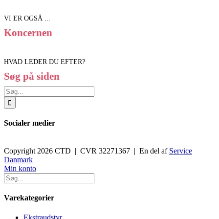
VI ER OGSÅ ...
Koncernen
HVAD LEDER DU EFTER?
Søg på siden
Søg
efter:
Socialer medier
Copyright 2026 CTD | CVR 32271367 | En del af
Service
Danmark
Toggle
Min konto
Sliding
Bar
Area
Varekategorier
Ekstraudstyr