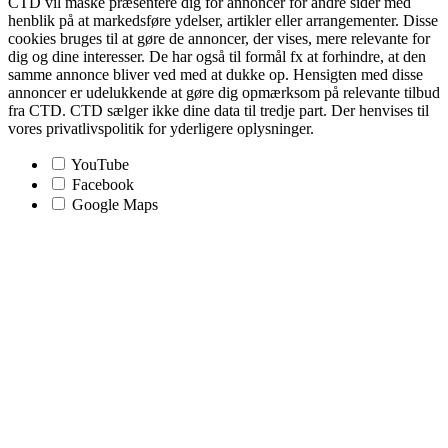
CTD vil måske præsentere dig for annoncer for andre sider med
henblik på at markedsføre ydelser, artikler eller arrangementer. Disse
cookies bruges til at gøre de annoncer, der vises, mere relevante for
dig og dine interesser. De har også til formål fx at forhindre, at den
samme annonce bliver ved med at dukke op. Hensigten med disse
annoncer er udelukkende at gøre dig opmærksom på relevante tilbud
fra CTD. CTD sælger ikke dine data til tredje part. Der henvises til
vores privatlivspolitik for yderligere oplysninger.
YouTube
Facebook
Google Maps
Go
to
Top