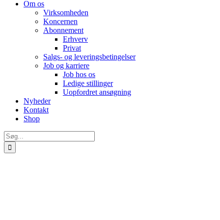
Om os
Virksomheden
Koncernen
Abonnement
Erhverv
Privat
Salgs- og leveringsbetingelser
Job og karriere
Job hos os
Ledige stillinger
Uopfordret ansøgning
Nyheder
Kontakt
Shop
Søg
efter: