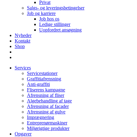
Privat
Salgs- og leveringsbetingelser
Job og karriere
Job hos os
Ledige stillinger
Uopfordret ansøgning
Nyheder
Kontakt
Shop
Services
Servicestationer
Graffitiafrensning
Anti-graffiti
Fliserens kampagne
Afrensning af fliser
Algebehandling af tage
Afrensning af facader
Afrensning af gulve
Imprægnering
Entreprenørmaskiner
Miljørigtige produkter
Opgaver