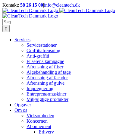
Skip
Kontakt:
58 26 15 00
|
info@cleantech.dk
to
Facebook
LinkedIn
YouTube
content
Søg
efter:
Services
Servicestationer
Graffitiafrensning
Anti-graffiti
Fliserens kampagne
Afrensning af fliser
Algebehandling af tage
Afrensning af facader
Afrensning af gulve
Imprægnering
Entreprenørmaskiner
Miljørigtige produkter
Opgaver
Om os
Virksomheden
Koncernen
Abonnement
Erhverv