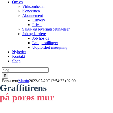
Om os
Virksomheden
Koncernen
Abonnement
Erhverv
Privat
Salgs- og leveringsbetingelser
Job og karriere
Job hos os
Ledige stillinger
Uopfordret ansøgning
Nyheder
Kontakt
Shop
Søg
efter:
Porøs mur
Martin
2022-07-20T12:54:33+02:00
Graffitirens
på porøs mur