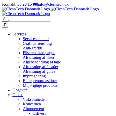
Skip
Kontakt:
58 26 15 00
|
info@cleantech.dk
to
Facebook
LinkedIn
YouTube
content
Søg
efter:
Services
Servicestationer
Graffitiafrensning
Anti-graffiti
Fliserens kampagne
Afrensning af fliser
Algebehandling af tage
Afrensning af facader
Afrensning af gulve
Imprægnering
Entreprenørmaskiner
Miljørigtige produkter
Opgaver
Om os
Virksomheden
Koncernen
Abonnement
Erhverv