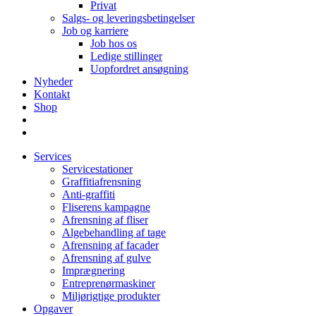
Privat
Salgs- og leveringsbetingelser
Job og karriere
Job hos os
Ledige stillinger
Uopfordret ansøgning
Nyheder
Kontakt
Shop
Services
Servicestationer
Graffitiafrensning
Anti-graffiti
Fliserens kampagne
Afrensning af fliser
Algebehandling af tage
Afrensning af facader
Afrensning af gulve
Imprægnering
Entreprenørmaskiner
Miljørigtige produkter
Opgaver