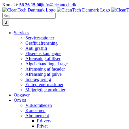
Skip
Kontakt:
58 26 15 00
|
info@cleantech.dk
to
Facebook
LinkedIn
YouTube
content
Søg
efter:
Services
Servicestationer
Graffitiafrensning
Anti-graffiti
Fliserens kampagne
Afrensning af fliser
Algebehandling af tage
Afrensning af facader
Afrensning af gulve
Imprægnering
Entreprenørmaskiner
Miljørigtige produkter
Opgaver
Om os
Virksomheden
Koncernen
Abonnement
Erhverv
Privat