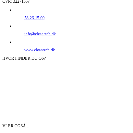
CVR: 32271367
58 26 15 00
info@cleantech.dk
www.cleantech.dk
HVOR FINDER DU OS?
VI ER OGSÅ ...