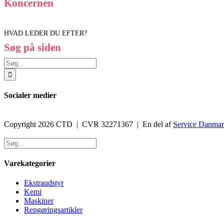
Koncernen
HVAD LEDER DU EFTER?
Søg på siden
Søg
efter:
Socialer medier
Copyright 2026 CTD | CVR 32271367 | En del af
Service Danma
Toggle
Sliding
Bar
Area
Varekategorier
Ekstraudstyr
Kemi
Maskiner
Rengøringsartikler