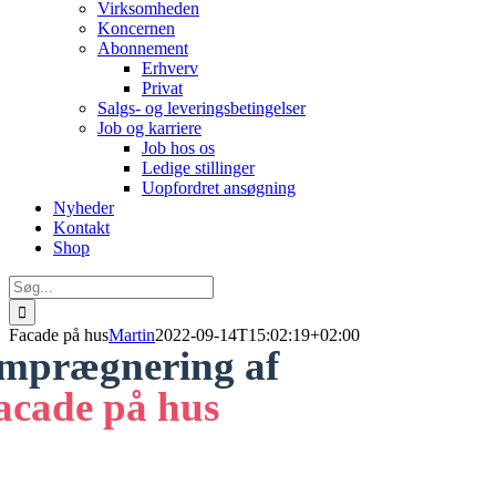
Virksomheden
Koncernen
Abonnement
Erhverv
Privat
Salgs- og leveringsbetingelser
Job og karriere
Job hos os
Ledige stillinger
Uopfordret ansøgning
Nyheder
Kontakt
Shop
Søg
efter:
Facade på hus
Martin
2022-09-14T15:02:19+02:00
mprægnering af
acade på hus