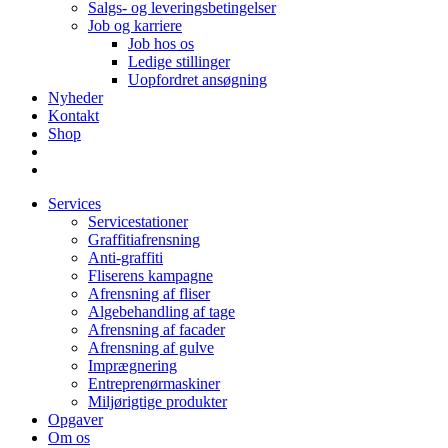
Salgs- og leveringsbetingelser
Job og karriere
Job hos os
Ledige stillinger
Uopfordret ansøgning
Nyheder
Kontakt
Shop
Services
Servicestationer
Graffitiafrensning
Anti-graffiti
Fliserens kampagne
Afrensning af fliser
Algebehandling af tage
Afrensning af facader
Afrensning af gulve
Imprægnering
Entreprenørmaskiner
Miljørigtige produkter
Opgaver
Om os