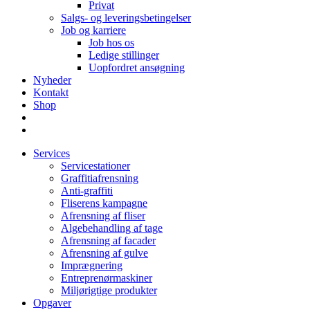
Privat
Salgs- og leveringsbetingelser
Job og karriere
Job hos os
Ledige stillinger
Uopfordret ansøgning
Nyheder
Kontakt
Shop
Services
Servicestationer
Graffitiafrensning
Anti-graffiti
Fliserens kampagne
Afrensning af fliser
Algebehandling af tage
Afrensning af facader
Afrensning af gulve
Imprægnering
Entreprenørmaskiner
Miljørigtige produkter
Opgaver