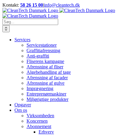
Skip
Kontakt:
58 26 15 00
|
info@cleantech.dk
to
Facebook
LinkedIn
YouTube
content
Søg
efter:
Services
Servicestationer
Graffitiafrensning
Anti-graffiti
Fliserens kampagne
Afrensning af fliser
Algebehandling af tage
Afrensning af facader
Afrensning af gulve
Imprægnering
Entreprenørmaskiner
Miljørigtige produkter
Opgaver
Om os
Virksomheden
Koncernen
Abonnement
Erhverv