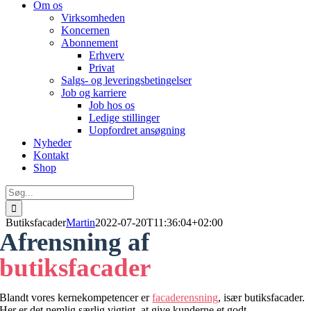
Om os
Virksomheden
Koncernen
Abonnement
Erhverv
Privat
Salgs- og leveringsbetingelser
Job og karriere
Job hos os
Ledige stillinger
Uopfordret ansøgning
Nyheder
Kontakt
Shop
Søg
efter:
Butiksfacader
Martin
2022-07-20T11:36:04+02:00
Afrensning af
butiksfacader
Blandt vores kernekompetencer er
facaderensning
, især butiksfacader.
Her er det nemlig særlig vigtigt, at give kunderne et godt