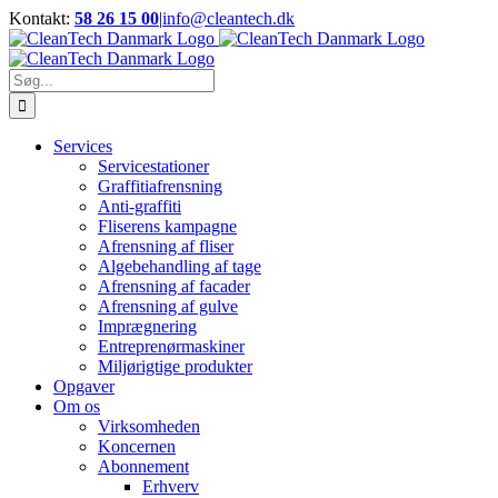
Skip
Kontakt:
58 26 15 00
|
info@cleantech.dk
to
Facebook
LinkedIn
YouTube
content
Søg
efter:
Services
Servicestationer
Graffitiafrensning
Anti-graffiti
Fliserens kampagne
Afrensning af fliser
Algebehandling af tage
Afrensning af facader
Afrensning af gulve
Imprægnering
Entreprenørmaskiner
Miljørigtige produkter
Opgaver
Om os
Virksomheden
Koncernen
Abonnement
Erhverv