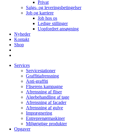
Privat
Salgs- og leveringsbetingelser
Job og karriere
Job hos os
Ledige stillinger
Uopfordret ansøgning
Nyheder
Kontakt
Shop
Services
Servicestationer
Graffitiafrensning
Anti-graffiti
Fliserens kampagne
Afrensning af fliser
Algebehandling af tage
Afrensning af facader
Afrensning af gulve
Imprægnering
Entreprenørmaskiner
Miljørigtige produkter
Opgaver